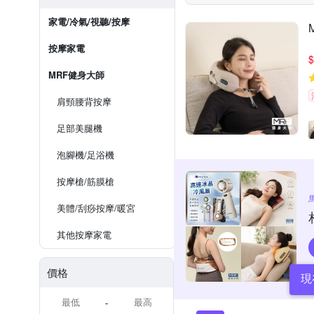
家電/冷氣/視聽/按摩
按摩家電
$
MRF健身大師
肩頸腰背按摩
足部美腿機
泡腳機/足浴機
按摩槍/筋膜槍
美體/刮痧按摩/暖宮
其他按摩家電
價格
現
-