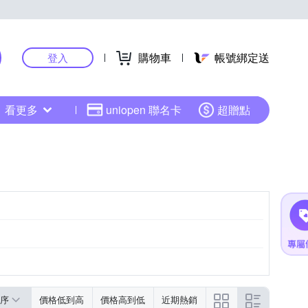
購物車
帳號綁定送
登入
看更多
uniopen 聯名卡
超贈點
序
價格低到高
價格高到低
近期熱銷