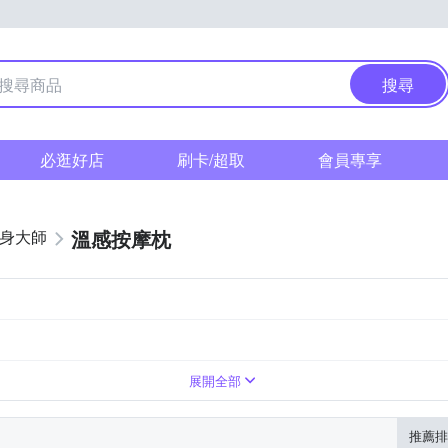
搜尋
必逛好店
刷卡/超取
會員專享
溫感按摩枕
健身大師
展開全部
推薦排