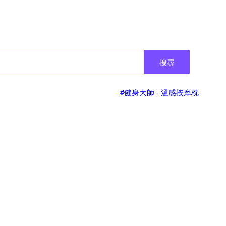
搜尋
#健身大師 - 溫感按摩枕