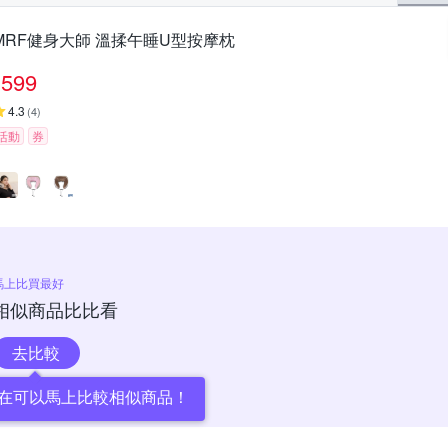
MRF健身大師 溫揉午睡U型按摩枕
599
4.3
(
4
)
活動
券
馬上比買最好
相似商品比比看
去比較
在可以馬上比較相似商品！