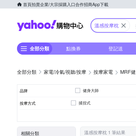
首頁
拍賣
企業/大宗採購入口
合作招商
App下載
Yahoo購物中心
溫感按摩枕
全部分類
點換券
登記送
家電/冷氣/視聽/按摩
按摩家電
MRF
健身大師
品牌
揉捏式
按摩方式
品牌名稱
肩部
溫熱功能
無
充電式
肩頸按摩機
頭部
頸部
按摩部位
特殊功能
遙控器
電源類型
顏色
類型
溫感按摩枕 1 筆結果
相關分類