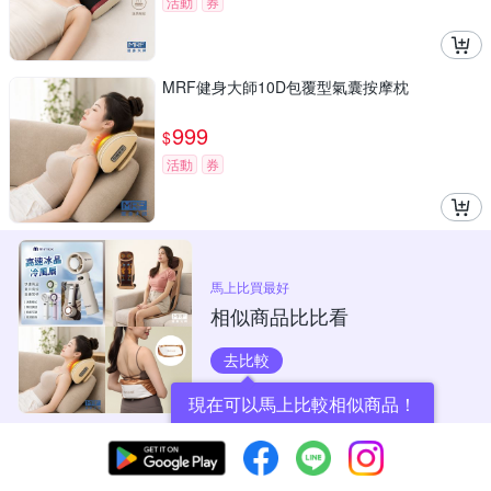
活動
券
MRF健身大師10D包覆型氣囊按摩枕
999
$
活動
券
馬上比買最好
相似商品比比看
去比較
現在可以馬上比較相似商品！