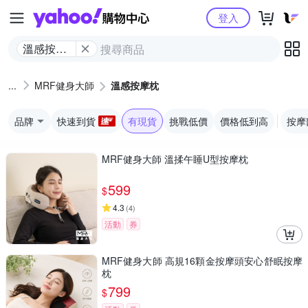
Yahoo購物中心
登入
溫感按摩
枕
MRF健身大師
溫感按摩枕
品牌
快速到貨
有現貨
挑戰低價
價格低到高
按摩
MRF健身大師 溫揉午睡U型按摩枕
599
$
4.3
(
4
)
活動
券
MRF健身大師 高規16顆金按摩頭安心舒眠按摩
枕
799
$