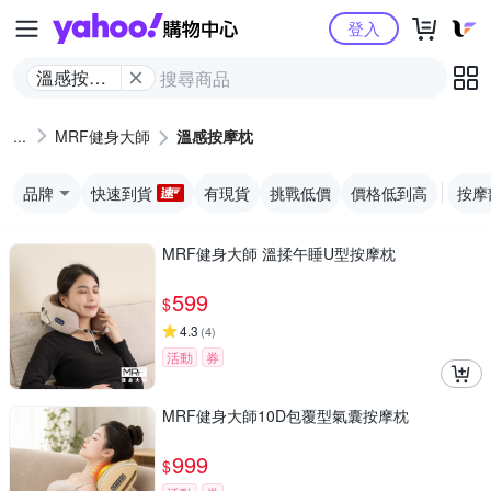
Yahoo購物中心
登入
溫感按摩
枕
MRF健身大師
溫感按摩枕
品牌
快速到貨
有現貨
挑戰低價
價格低到高
按摩
MRF健身大師 溫揉午睡U型按摩枕
599
$
4.3
(
4
)
活動
券
MRF健身大師10D包覆型氣囊按摩枕
999
$