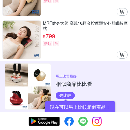
活動
券
MRF健身大師 高規16顆金按摩頭安心舒眠按摩
枕
799
$
活動
券
馬上比買最好
相似商品比比看
去比較
現在可以馬上比較相似商品！