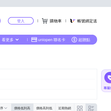
購物車
帳號綁定送
登入
看更多
uniopen 聯名卡
超贈點
序
價格低到高
價格高到低
近期熱銷