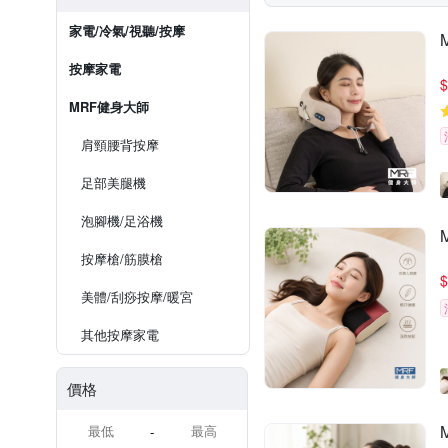
家電/冷氣/視聽/按摩
按摩家電
$
MRF健身大師
肩頸腰背按摩
足部美腿機
泡腳機/足浴機
按摩槍/筋膜槍
$
美體/刮痧按摩/暖宮
其他按摩家電
價格
-