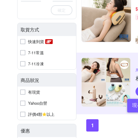
$
確定
取貨方式
快速到貨
7-11常溫
7-11冷凍
商品狀況
有現貨
Yahoo自營
現
評價4顆
以上
1
優惠