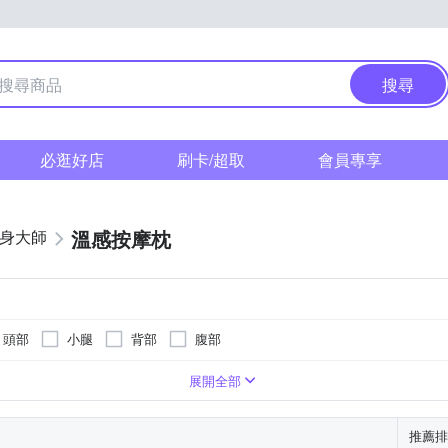
搜尋
必逛好店
刷卡/超取
會員專享
溫感按摩枕
健身大師
頭部
小腿
背部
腹部
展開全部
推薦排