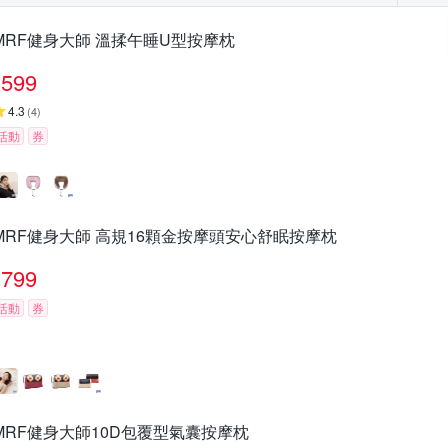
MRF健身大師 溫揉午睡U型按摩枕
599
4.3
(
4
)
活動
券
MRF健身大師 高規16顆金按摩頭安心舒眠按摩枕
799
活動
券
MRF健身大師10D包覆型氣囊按摩枕