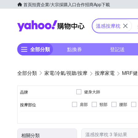
首頁
拍賣
企業/大宗採購入口
合作招商
App下載
Yahoo購物中心
溫感按摩枕
全部分類
點換券
登記送
家電/冷氣/視聽/按摩
按摩家電
MRF
健身大師
品牌
肩部
頸部
腰部
按摩部位
品牌名稱
無
揉捏式
肩頸按摩機
插電式
溫熱功能
轉動式
充電式
按摩床(墊)
遙控器
按摩方式
類型
電源類型
顏色
特殊功能
溫感按摩枕 3 筆結果
相關分類