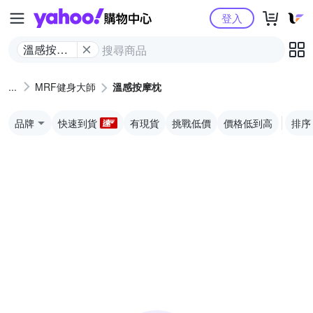
Yahoo購物中心
登入
溫感按摩
枕
MRF健身大師
溫感按摩枕
品牌
快速到貨
有現貨
挑戰低價
價格低到高
排序