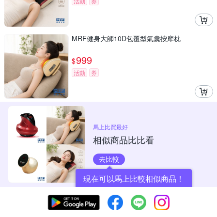
活動
券
MRF健身大師10D包覆型氣囊按摩枕
999
$
活動
券
馬上比買最好
相似商品比比看
去比較
現在可以馬上比較相似商品！