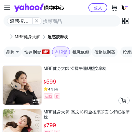
Yahoo購物中心
登入
溫感按摩
枕
MRF健身大師
溫感按摩枕
品牌
快速到貨
有現貨
挑戰低價
價格低到高
按摩
MRF健身大師 溫揉午睡U型按摩枕
599
$
4.3
(
4
)
活動
券
MRF健身大師 高規16顆金按摩頭安心舒眠按摩
枕
799
$