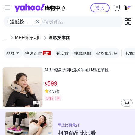
Yahoo購物中心
登入
溫感按摩
枕
MRF健身大師
溫感按摩枕
品牌
快速到貨
有現貨
挑戰低價
價格低到高
按摩
MRF健身大師 溫揉午睡U型按摩枕
599
$
4.3
(
4
)
活動
券
馬上比買最好
相似商品比比看