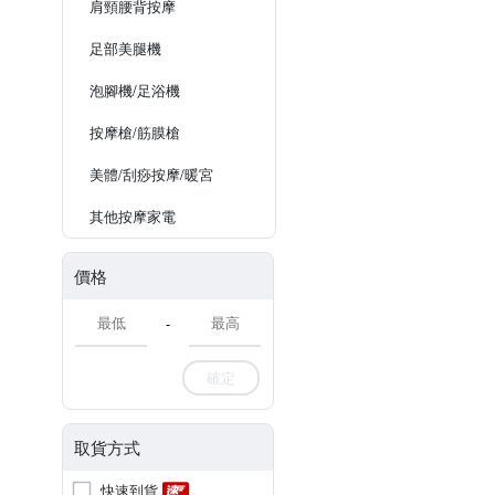
肩頸腰背按摩
足部美腿機
泡腳機/足浴機
按摩槍/筋膜槍
美體/刮痧按摩/暖宮
其他按摩家電
價格
-
確定
取貨方式
快速到貨