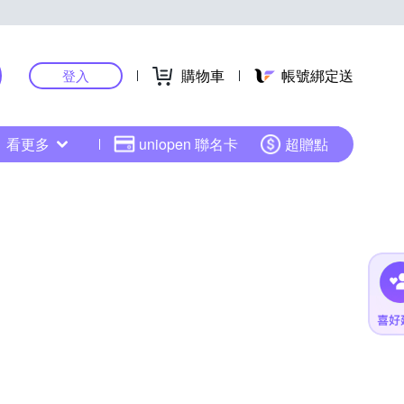
購物車
帳號綁定送
登入
看更多
uniopen 聯名卡
超贈點