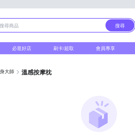
搜尋
必逛好店
刷卡/超取
會員專享
溫感按摩枕
健身大師