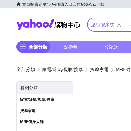
首頁
拍賣
企業/大宗採購入口
合作招商
App下載
Yahoo購物中心
溫感按摩枕
全部分類
點換券
登記送
家電/冷氣/視聽/按摩
按摩家電
MRF
相關分類
家電/冷氣/視聽/按摩
按摩家電
MRF健身大師