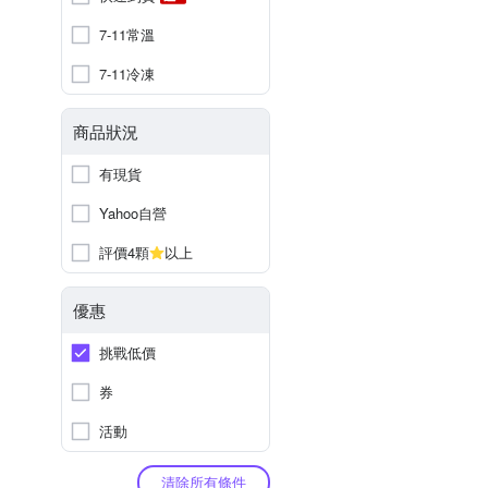
7-11常溫
7-11冷凍
商品狀況
有現貨
Yahoo自營
評價4顆
以上
優惠
挑戰低價
券
活動
清除所有條件