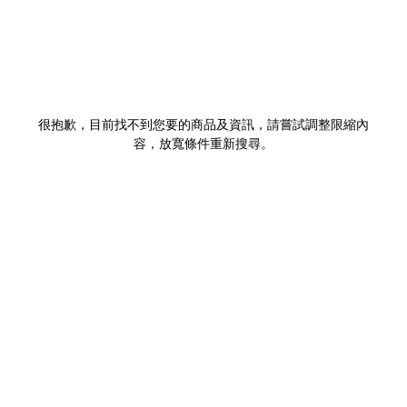
很抱歉，目前找不到您要的商品及資訊，請嘗試調整限縮內
容，放寬條件重新搜尋。