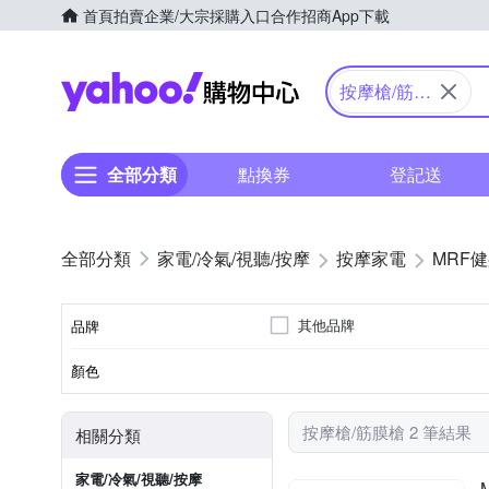
首頁
拍賣
企業/大宗採購入口
合作招商
App下載
Yahoo購物中心
按摩槍/筋膜
槍
全部分類
點換券
登記送
家電/冷氣/視聽/按摩
按摩家電
MRF
其他品牌
品牌
顏色
品牌名稱
按摩槍/筋膜槍 2 筆結果
相關分類
家電/冷氣/視聽/按摩