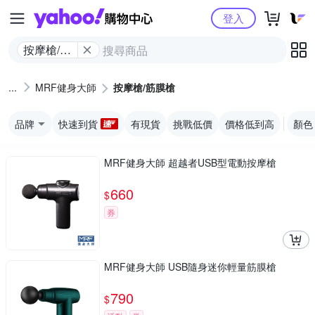
Yahoo購物中心
登入
按摩槍/筋
膜槍
MRF健身大師
按摩槍/筋膜槍
品牌
快速到貨
有現貨
挑戰低價
價格低到高
顏色
MRF健身大師 超越者USB型電動按摩槍
660
$
券
MRF健身大師 USB隨身迷你輕量筋膜槍
790
$