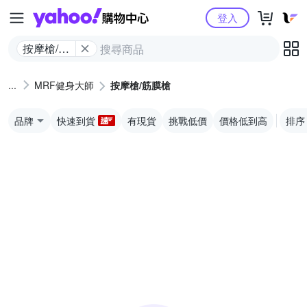
Yahoo購物中心
登入
按摩槍/筋
膜槍
MRF健身大師
按摩槍/筋膜槍
品牌
快速到貨
有現貨
挑戰低價
價格低到高
排序