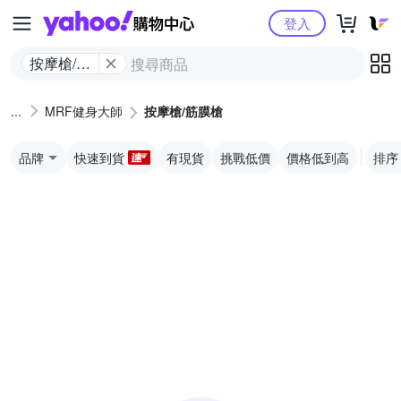
Yahoo購物中心
登入
按摩槍/筋
膜槍
MRF健身大師
按摩槍/筋膜槍
品牌
快速到貨
有現貨
挑戰低價
價格低到高
排序