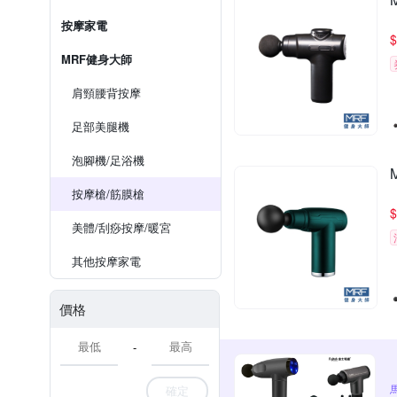
按摩家電
$
MRF健身大師
肩頸腰背按摩
足部美腿機
泡腳機/足浴機
按摩槍/筋膜槍
$
美體/刮痧按摩/暖宮
其他按摩家電
價格
-
確定