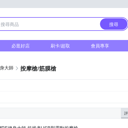
搜尋
必逛好店
刷卡/超取
會員專享
按摩槍/筋膜槍
健身大師
評
MRF健身大師 超越者USB型電動按摩槍