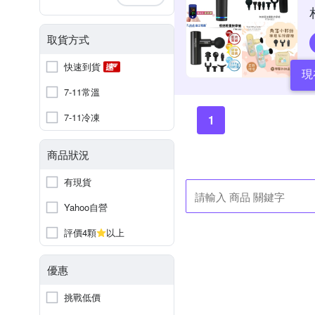
取貨方式
快速到貨
現
7-11常溫
7-11冷凍
1
商品狀況
有現貨
Yahoo自營
評價4顆
以上
優惠
挑戰低價