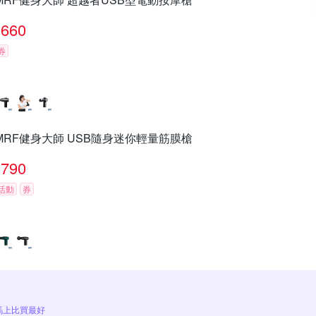
660
券
MRF健身大師 USB隨身迷你輕量筋膜槍
790
活動
券
馬上比買最好