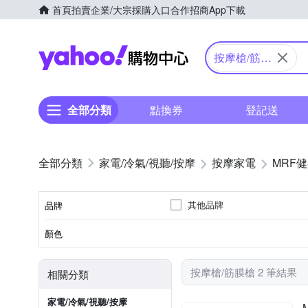
首頁
拍賣
企業/大宗採購入口
合作招商
App下載
Yahoo購物中心
按摩槍/筋膜
槍
全部分類
點換券
登記送
家電/冷氣/視聽/按摩
按摩家電
MRF
其他品牌
品牌
顏色
品牌名稱
按摩槍/筋膜槍 2 筆結果
相關分類
家電/冷氣/視聽/按摩