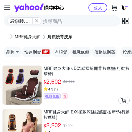
Yahoo購物中心
登入
肩頸腰背
按摩
MRF健身大師
肩頸腰背按摩
品牌
快速到貨
有現貨
挑戰低價
價格低到高
按摩
MRF健身大師 6D溫感揉搥開背按摩墊(行動按
摩椅)
2,602
$
$
2,690
4.3
(
1
)
挑戰低價
券
MRF健身大師 EX9極致深揉捏筋脈按摩墊(行動
按摩椅)
2,202
$
$
2,290