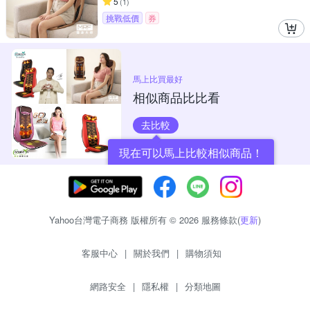
5
(
1
)
挑戰低價
券
馬上比買最好
相似商品比比看
去比較
現在可以馬上比較相似商品！
Yahoo台灣電子商務 版權所有 © 2026 服務條款(
更新
)
客服中心
|
關於我們
|
購物須知
網路安全
|
隱私權
|
分類地圖