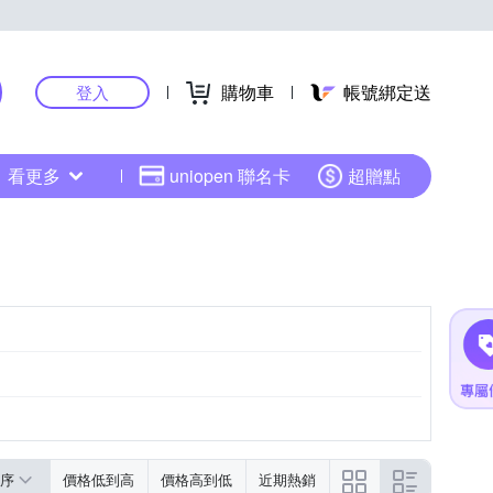
購物車
帳號綁定送
登入
看更多
uniopen 聯名卡
超贈點
序
價格低到高
價格高到低
近期熱銷