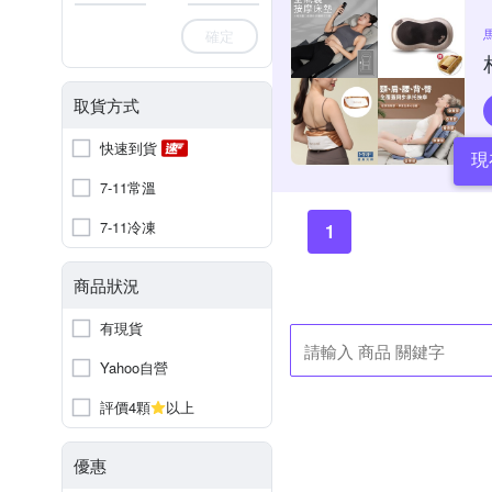
確定
取貨方式
快速到貨
現
7-11常溫
7-11冷凍
1
商品狀況
有現貨
Yahoo自營
評價4顆
以上
優惠