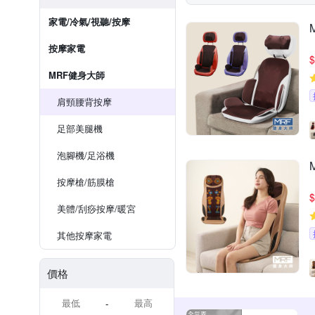
家電/冷氣/視聽/按摩
按摩家電
$
MRF健身大師
肩頸腰背按摩
足部美腿機
泡腳機/足浴機
按摩槍/筋膜槍
$
美體/刮痧按摩/暖宮
其他按摩家電
價格
-