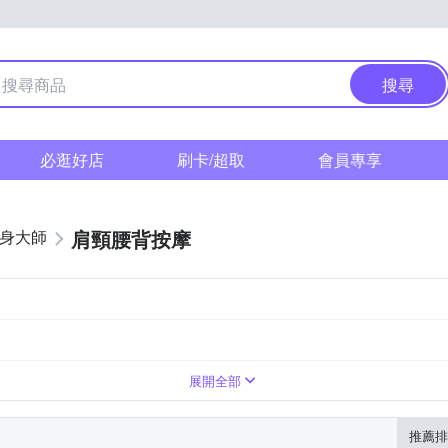
搜尋
必逛好店
刷卡/超取
會員專享
肩頸腰背按摩
健身大師
展開全部
推薦排