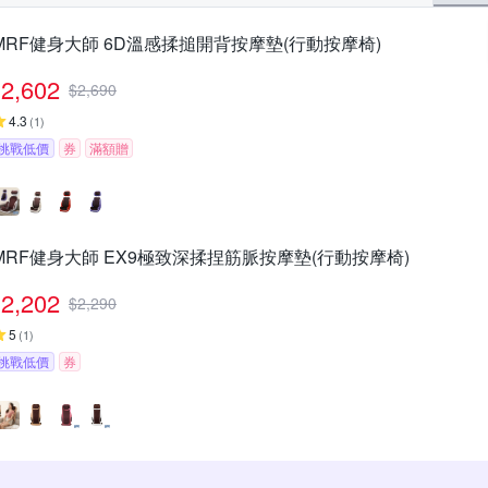
MRF健身大師 6D溫感揉搥開背按摩墊(行動按摩椅)
2,602
$
2,690
4.3
(
1
)
挑戰低價
券
滿額贈
MRF健身大師 EX9極致深揉捏筋脈按摩墊(行動按摩椅)
2,202
$
2,290
5
(
1
)
挑戰低價
券