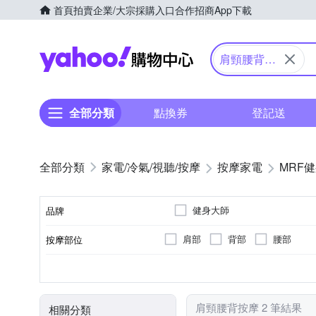
首頁
拍賣
企業/大宗採購入口
合作招商
App下載
Yahoo購物中心
肩頸腰背按
摩
全部分類
點換券
登記送
家電/冷氣/視聽/按摩
按摩家電
MRF
健身大師
品牌
肩部
背部
腰部
按摩部位
品牌名稱
揉捏式
插電式
按摩椅墊
無
溫熱功能
有線遙控器
顏色
按摩方式
電源類型
類型
遙控器
特殊功能
肩頸腰背按摩 2 筆結果
相關分類