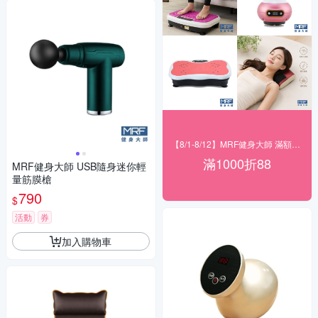
【8/1-8/12】MRF健身大師 滿額現折
滿1000折88
MRF健身大師 USB隨身迷你輕
量筋膜槍
790
$
活動
券
加入購物車