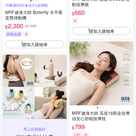
動按摩槍
消費滿2000★送3%超贈點
660
MRF健身大師 Butterfly ⽔平垂
$
直雙律動機
券
2,300
$2,388
$
加入購物車
挑戰低價
券
加入購物車
MRF健身大師 高規16顆金按摩
頭安心舒眠按摩枕
799
$
馬上比買最好
活動
券