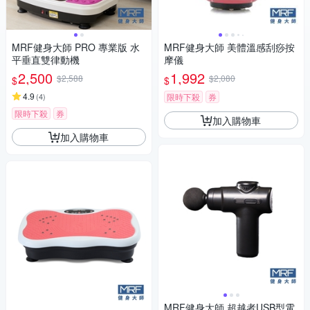
MRF健身大師 PRO 專業版 ⽔
MRF健身大師 美體溫感刮痧按
平垂直雙律動機
摩儀
2,500
1,992
$2,588
$2,080
$
$
4.9
(
4
)
限時下殺
券
限時下殺
券
加入購物車
加入購物車
MRF健身大師 超越者USB型電