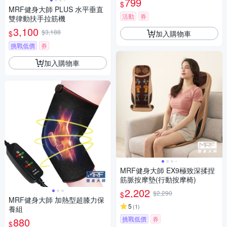
799
$
MRF健身大師 PLUS ⽔平垂直
活動
券
雙律動扶⼿拉筋機
3,100
$3,188
加入購物車
$
挑戰低價
券
加入購物車
MRF健身大師 EX9極致深揉捏
筋脈按摩墊(行動按摩椅)
2,202
$2,290
$
MRF健身大師 加熱型超膝力保
5
(
1
)
養組
挑戰低價
券
880
$