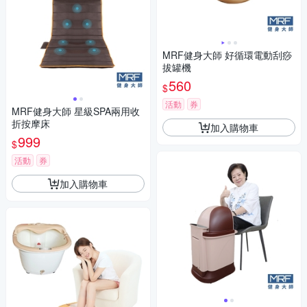
MRF健身大師 好循環電動刮痧
拔罐機
560
$
活動
券
MRF健身大師 星級SPA兩用收
折按摩床
加入購物車
999
$
活動
券
加入購物車