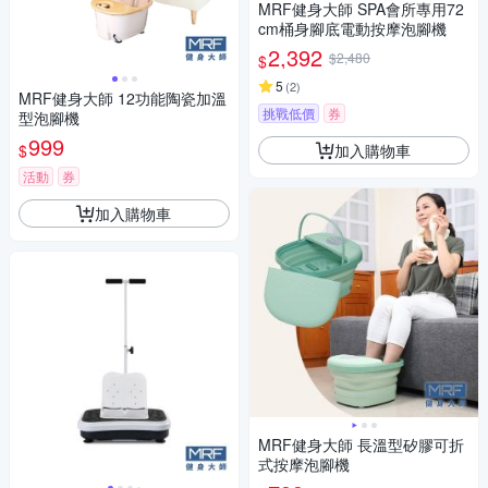
MRF健身大師 SPA會所專用72
cm桶身腳底電動按摩泡腳機
2,392
$2,480
$
5
(
2
)
MRF健身大師 12功能陶瓷加溫
挑戰低價
券
型泡腳機
999
加入購物車
$
活動
券
加入購物車
MRF健身大師 長溫型矽膠可折
式按摩泡腳機