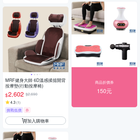
MRF健身大師 6D溫感揉搥開背
商品折價券
按摩墊(行動按摩椅)
150元
2,602
$2,690
$
4.3
(
1
)
挑戰低價
券
加入購物車