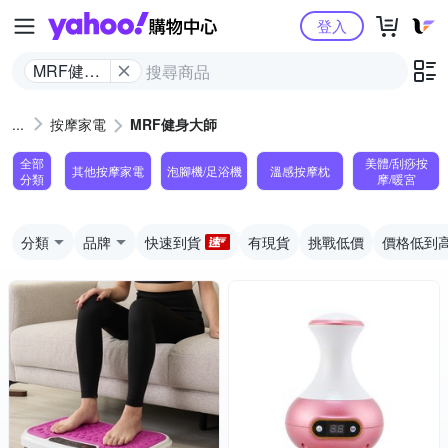
Yahoo購物中心
登入
MRF健身
大師
按摩家電
MRF健身大師
全部
美體/刮痧按
其他按摩家電
泡腳機/足浴機
溫感按摩枕
分類
摩/暖宮
分類
品牌
快速到貨
有現貨
挑戰低價
價格低到