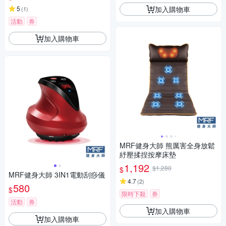
加入購物車
5
(
1
)
活動
券
加入購物車
MRF健身大師 熊厲害全身放鬆
紓壓揉捏按摩床墊
1,192
$1,280
$
MRF健身大師 3IN1電動刮痧儀
4.7
(
2
)
580
$
限時下殺
券
活動
券
加入購物車
加入購物車