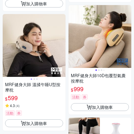
加入購物車
MRF健身大師10D包覆型氣囊
按摩枕
MRF健身大師 溫揉午睡U型按
999
$
摩枕
599
活動
券
$
4.3
(
4
)
加入購物車
活動
券
加入購物車