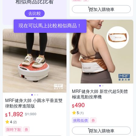
相似商品比比看
加入購物車
去比較
現在可以馬上比較相似商品！
MRF健身大師 新世代超S美體
極速甩動按摩機
MRF健身大師 ⼩圓⽔平垂直雙
490
$
律動按摩進階版
1,892
5
(
1
)
$1,980
$
挑戰低價
券
4
(
2
)
限時下殺
券
加入購物車