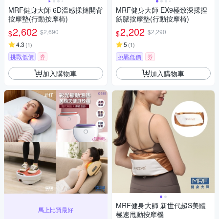
MRF健身大師 6D溫感揉搥開背
MRF健身大師 EX9極致深揉捏
按摩墊(行動按摩椅)
筋脈按摩墊(行動按摩椅)
2,602
2,202
$2,690
$2,290
$
$
4.3
5
(
1
)
(
1
)
挑戰低價
券
挑戰低價
券
加入購物車
加入購物車
MRF健身大師 新世代超S美體
馬上比買最好
極速甩動按摩機