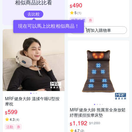
相似商品比比看
490
$
5
(
1
)
去比較
挑戰低價
券
現在可以馬上比較相似商品！
加入購物車
MRF健身大師 溫揉午睡U型按
摩枕
MRF健身大師 熊厲害全身放鬆
599
$
紓壓揉捏按摩床墊
4.3
(
4
)
1,192
$1,280
$
活動
券
4.7
(
2
)