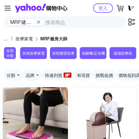
Yahoo購物中心
登入
MRF健身
大師
按摩家電
MRF健身大師
全部
其他按摩家電
肩頸腰背按摩
泡腳機/足浴機
溫感按摩枕
分類
分類
品牌
快速到貨
有現貨
挑戰低價
價格低到