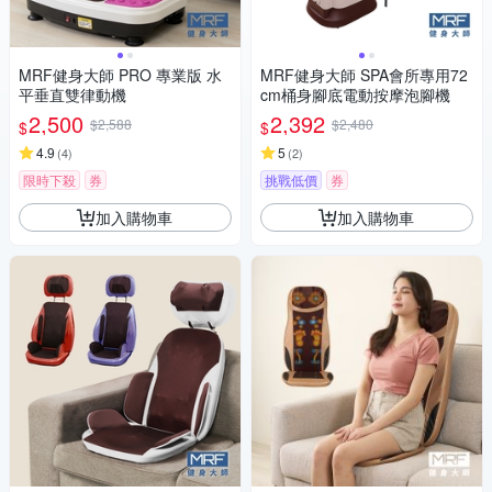
MRF健身大師 PRO 專業版 ⽔
MRF健身大師 SPA會所專用72
平垂直雙律動機
cm桶身腳底電動按摩泡腳機
2,500
2,392
$2,588
$2,480
$
$
4.9
5
(
4
)
(
2
)
限時下殺
券
挑戰低價
券
加入購物車
加入購物車