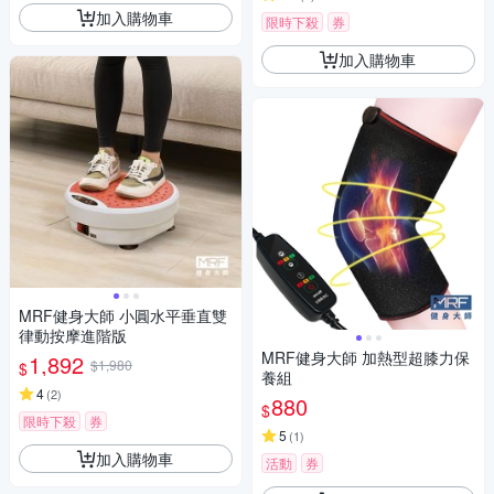
加入購物車
限時下殺
券
加入購物車
MRF健身大師 ⼩圓⽔平垂直雙
律動按摩進階版
MRF健身大師 加熱型超膝力保
1,892
$1,980
$
養組
4
(
2
)
880
$
限時下殺
券
5
(
1
)
加入購物車
活動
券