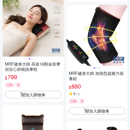
MRF健身大師 高規16顆金按摩
頭安心舒眠按摩枕
MRF健身大師 加熱型超膝力保
799
$
養組
880
活動
券
$
5
(
1
)
加入購物車
活動
券
加入購物車