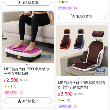
5
(
2
)
加入購物車
挑戰低價
券
加入購物車
MRF健身大師 PRO 專業版 ⽔
平垂直雙律動機
2,500
$2,588
$
MRF健身大師 6D溫感揉搥開背
4.9
(
4
)
按摩墊(行動按摩椅)
2,602
限時下殺
券
$2,690
$
4.3
(
1
)
加入購物車
挑戰低價
券