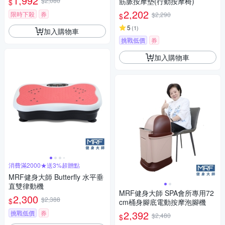
1,992
$2,080
筋脈按摩墊(行動按摩椅)
$
2,202
限時下殺
券
$2,290
$
5
(
1
)
加入購物車
挑戰低價
券
加入購物車
消費滿2000★送3%超贈點
MRF健身大師 Butterfly ⽔平垂
直雙律動機
MRF健身大師 SPA會所專用72
2,300
$2,388
$
cm桶身腳底電動按摩泡腳機
2,392
挑戰低價
券
$2,480
$