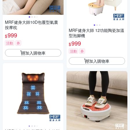
MRF健身大師10D包覆型氣囊
按摩枕
MRF健身大師 12功能陶瓷加溫
999
型泡腳機
$
999
活動
券
$
活動
券
加入購物車
加入購物車