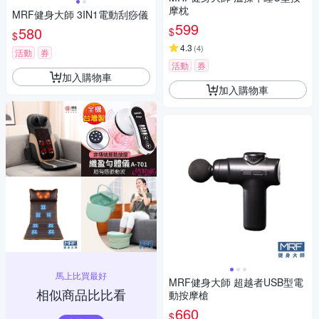
摩枕
MRF健身大師 3IN1電動刮痧儀
599
580
$
$
4.3
(
4
)
活動
券
活動
券
加入購物車
加入購物車
馬上比買最好
MRF健身大師 超越者USB型電
相似商品比比看
動按摩槍
660
$