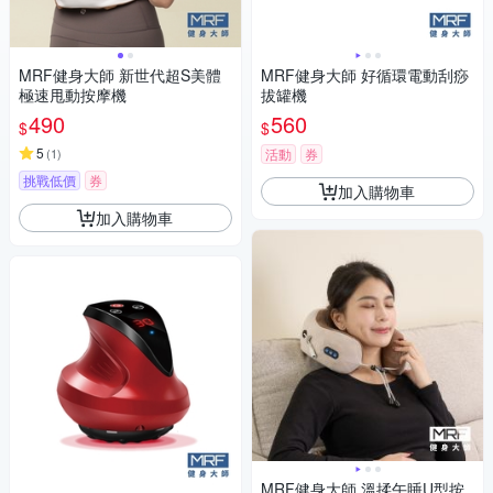
MRF健身大師 新世代超S美體
MRF健身大師 好循環電動刮痧
極速甩動按摩機
拔罐機
490
560
$
$
5
(
1
)
活動
券
挑戰低價
券
加入購物車
加入購物車
MRF健身大師 溫揉午睡U型按