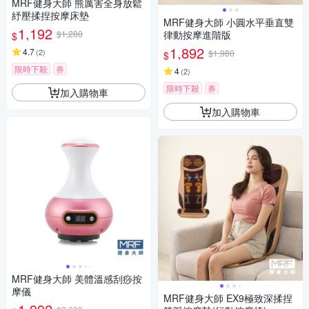
MRF健身大師 熊厲害全身放鬆
紓壓揉捏按摩床墊
MRF健身大師 ⼩圓⽔平垂直雙
1,192
$1,280
律動按摩進階版
$
1,892
4.7
(
2
)
$1,980
$
限時下殺
券
4
(
2
)
限時下殺
券
加入購物車
加入購物車
MRF健身大師 美體溫感刮痧按
摩儀
MRF健身大師 EX9極致深揉捏