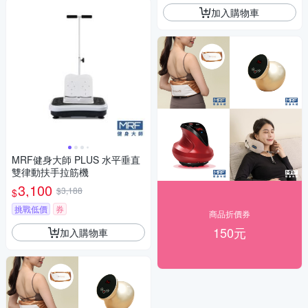
加入購物車
MRF健身大師 PLUS ⽔平垂直
雙律動扶⼿拉筋機
3,100
$3,188
$
挑戰低價
券
商品折價券
150元
加入購物車