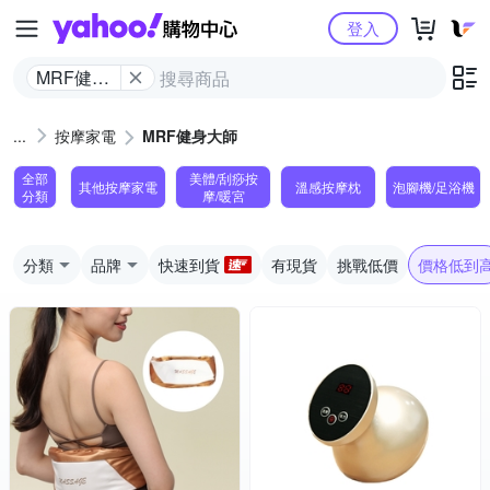
Yahoo購物中心
登入
MRF健身
大師
按摩家電
MRF健身大師
全部
美體/刮痧按
其他按摩家電
溫感按摩枕
泡腳機/足浴機
分類
摩/暖宮
分類
品牌
快速到貨
有現貨
挑戰低價
價格低到