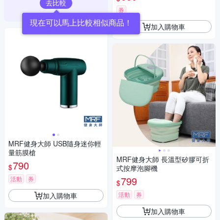
去比較
券
現在可以馬上比較相似商品！
加入購物車
MRF健身大師 USB隨身迷你輕
量筋膜槍
MRF健身大師 長溫型矽膠可折
790
$
式按摩泡腳機
799
活動
券
$
活動
券
加入購物車
加入購物車