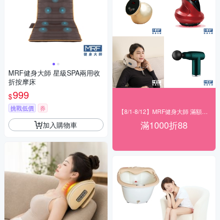
MRF健身大師 星級SPA兩用收
折按摩床
999
$
挑戰低價
券
【8/1-8/12】MRF健身大師 滿額現折
滿1000折88
加入購物車