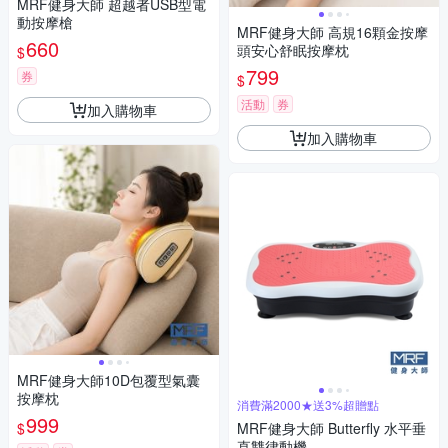
MRF健身大師 超越者USB型電
動按摩槍
MRF健身大師 高規16顆金按摩
660
頭安心舒眠按摩枕
$
799
券
$
活動
券
加入購物車
加入購物車
MRF健身大師10D包覆型氣囊
按摩枕
消費滿2000★送3%超贈點
999
$
MRF健身大師 Butterfly ⽔平垂
直雙律動機