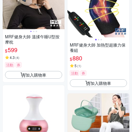
MRF健身大師 溫揉午睡U型按
摩枕
MRF健身大師 加熱型超膝力保
599
養組
$
880
4.3
(
4
)
$
活動
券
5
(
1
)
活動
券
加入購物車
加入購物車