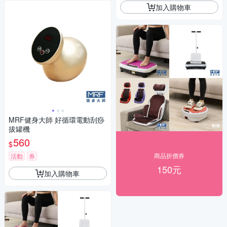
加入購物車
MRF健身大師 好循環電動刮痧
拔罐機
560
$
商品折價券
活動
券
150元
加入購物車