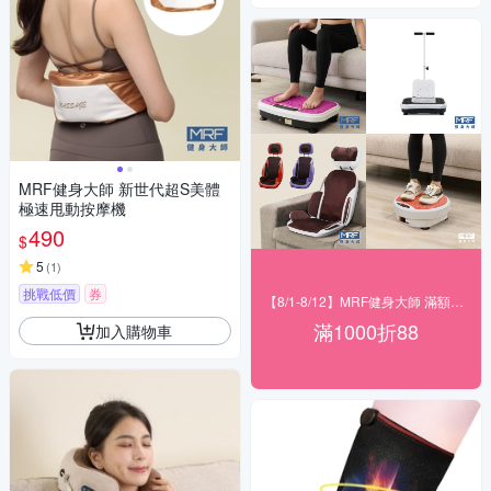
MRF健身大師 新世代超S美體
極速甩動按摩機
490
$
5
(
1
)
挑戰低價
券
【8/1-8/12】MRF健身大師 滿額現折
滿1000折88
加入購物車