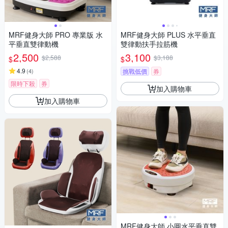
MRF健身大師 PRO 專業版 ⽔
MRF健身大師 PLUS ⽔平垂直
平垂直雙律動機
雙律動扶⼿拉筋機
2,500
3,100
$2,588
$3,188
$
$
4.9
(
4
)
挑戰低價
券
限時下殺
券
加入購物車
加入購物車
MRF健身大師 ⼩圓⽔平垂直雙