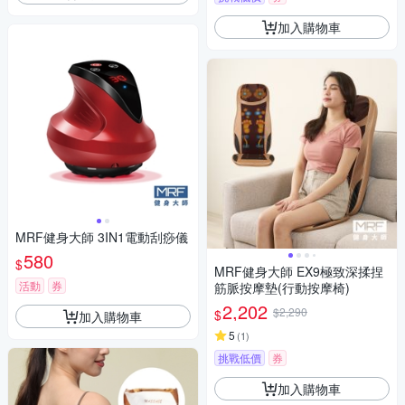
加入購物車
MRF健身大師 3IN1電動刮痧儀
580
$
MRF健身大師 EX9極致深揉捏
活動
券
筋脈按摩墊(行動按摩椅)
2,202
$2,290
$
加入購物車
5
(
1
)
挑戰低價
券
加入購物車