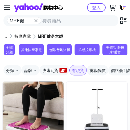
Yahoo購物中心
登入
MRF健身
大師
按摩家電
MRF健身大師
全部
美體/刮痧按
其他按摩家電
泡腳機/足浴機
溫感按摩枕
分類
摩/暖宮
分類
品牌
快速到貨
有現貨
挑戰低價
價格低到