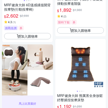
律動按摩進階版
MRF健身大師 6D溫感揉搥開背
1,892
按摩墊(行動按摩椅)
$1,980
$
2,602
$2,690
$
4
(
2
)
4.3
(
1
)
限時下殺
券
挑戰低價
券
加入購物車
加入購物車
MRF健身大師 熊厲害全身放鬆
紓壓揉捏按摩床墊
馬上比買最好
1,192
$1,280
$