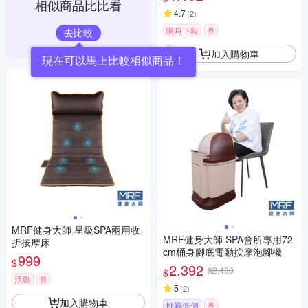
相似商品比比看
4.7
(
2
)
限時下殺
券
去比較
加入購物車
現在可以馬上比較相似商品！
MRF健身大師 星級SPA兩用收
MRF健身大師 SPA會所專用72
折按摩床
cm桶身腳底電動按摩泡腳機
999
$
2,392
$2,480
$
活動
券
5
(
2
)
加入購物車
挑戰低價
券