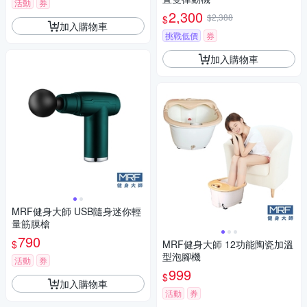
活動
券
2,300
$2,388
$
加入購物車
挑戰低價
券
加入購物車
MRF健身大師 USB隨身迷你輕
量筋膜槍
790
$
MRF健身大師 12功能陶瓷加溫
型泡腳機
活動
券
999
$
加入購物車
活動
券