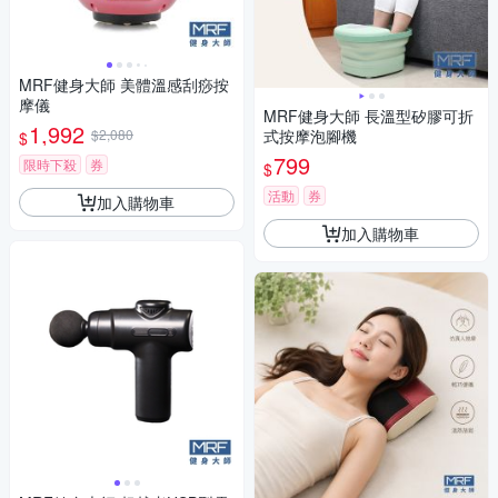
MRF健身大師 美體溫感刮痧按
摩儀
MRF健身大師 長溫型矽膠可折
1,992
$2,080
式按摩泡腳機
$
799
限時下殺
券
$
活動
券
加入購物車
加入購物車