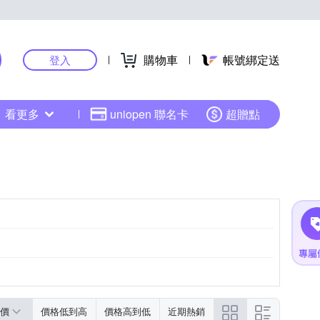
購物車
帳號綁定送
登入
看更多
uniopen 聯名卡
超贈點
價
價格低到高
價格高到低
近期熱銷