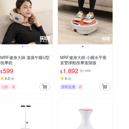
MRF健身大師 溫揉午睡U型
MRF健身大師 ⼩圓⽔平垂
按摩枕
直雙律動按摩進階版
599
1,892
$1,980
$
$
4.3
4
(
4
)
(
2
)
活動
券
挑戰低價
券