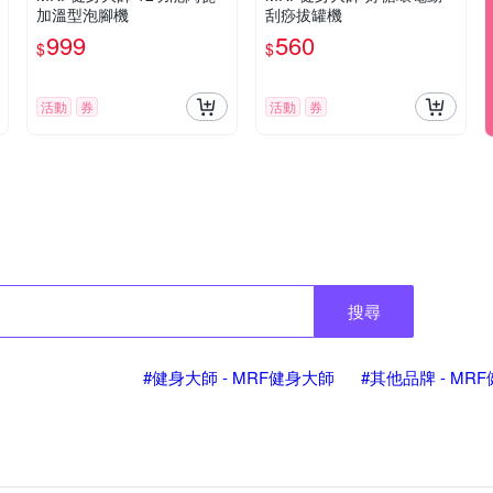
加溫型泡腳機
刮痧拔罐機
999
560
$
$
活動
券
活動
券
搜尋
#健身大師 - MRF健身大師
#其他品牌 - MR