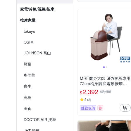
家電/冷氣/視聽/按摩
按摩家電
tokuyo
OSIM
JOHNSON 喬山
輝葉
奧佳華
MRF健身大師 SPA會所專用
72cm桶身腳底電動按摩泡
康生
腳機
2,392
$2,480
$
高島
5
(
2
)
挑戰低價
券
田倉
DOCTOR AIR 按摩
JHT 按摩