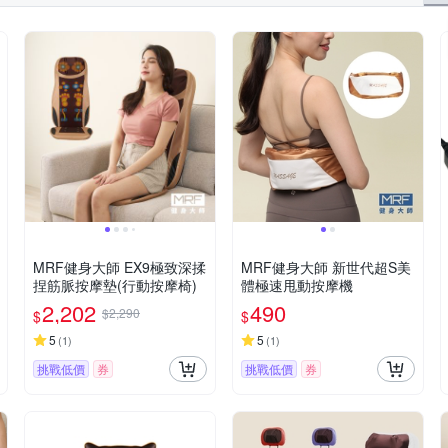
MRF健身大師 EX9極致深揉
MRF健身大師 新世代超S美
捏筋脈按摩墊(行動按摩椅)
體極速甩動按摩機
2,202
490
$2,290
$
$
5
5
(
1
)
(
1
)
挑戰低價
券
挑戰低價
券