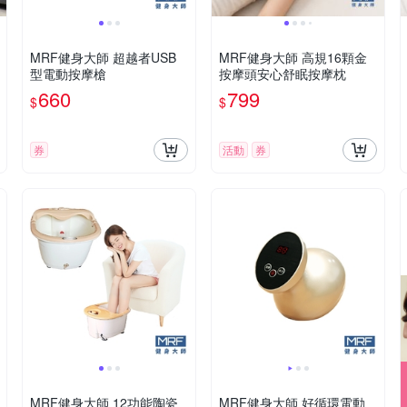
MRF健身大師 超越者USB
MRF健身大師 高規16顆金
型電動按摩槍
按摩頭安心舒眠按摩枕
660
799
$
$
券
活動
券
MRF健身大師 12功能陶瓷
MRF健身大師 好循環電動