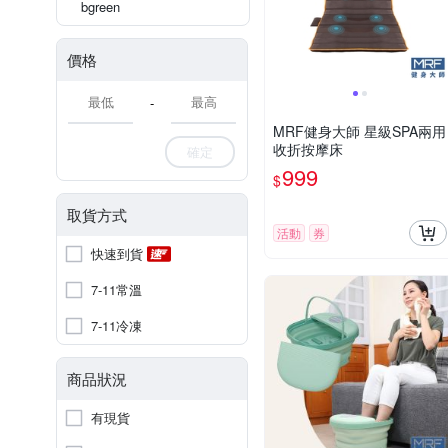
bgreen
價格
-
MRF健身大師 星級SPA兩用
收折按摩床
確定
999
$
取貨方式
活動
券
快速到貨
7-11常溫
7-11冷凍
商品狀況
有現貨