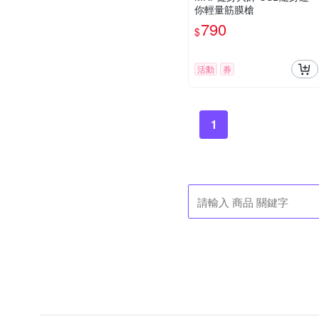
你輕量筋膜槍
790
$
活動
券
1