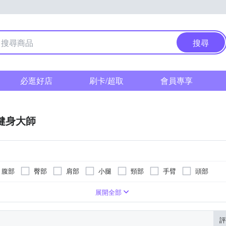
搜尋
必逛好店
刷卡/超取
會員專享
F健身大師
腹部
臀部
肩部
小腿
頸部
手臂
頭部
遙控器
滾輪式
按摩椅墊
轉動式
按摩床(墊)
指壓式
展開全部
評