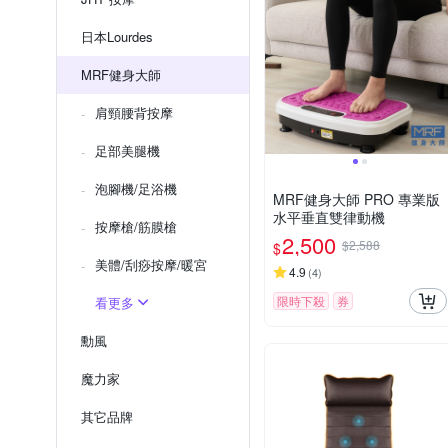
日本Lourdes
MRF健身大師
肩頸腰背按摩
足部美腿機
泡腳機/足浴機
MRF健身大師 PRO 專業版
⽔平垂直雙律動機
按摩槍/筋膜槍
2,500
$2,588
$
美體/刮痧按摩/暖宮
4.9
(
4
)
限時下殺
券
看更多
勳風
魔力家
其它品牌