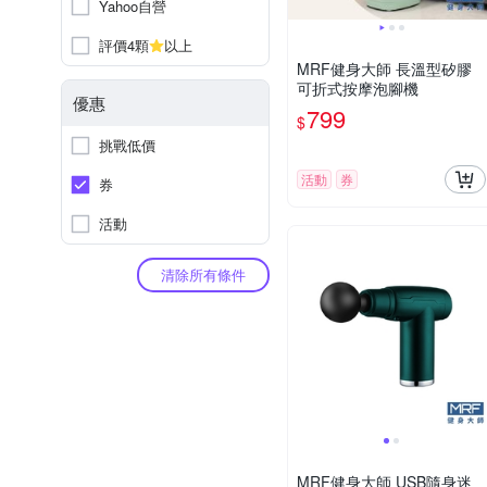
Yahoo自營
評價4顆
以上
MRF健身大師 長溫型矽膠
可折式按摩泡腳機
優惠
799
$
挑戰低價
活動
券
券
活動
清除所有條件
MRF健身大師 USB隨身迷