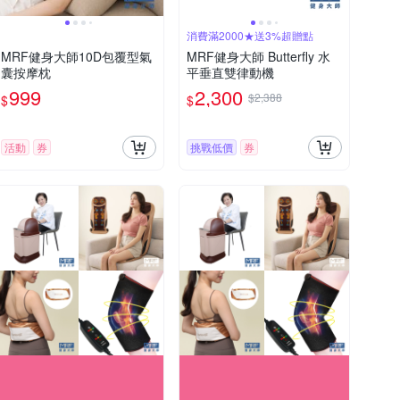
消費滿2000★送3%超贈點
MRF健身大師10D包覆型氣
MRF健身大師 Butterfly ⽔
囊按摩枕
平垂直雙律動機
999
2,300
$2,388
$
$
活動
券
挑戰低價
券