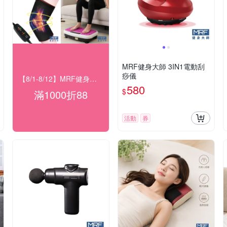
MRF健身大師 3IN1電動刮
痧儀
【8/1-8/12】MRF健身大師 滿額現折
580
$
滿1000折88
活動
券