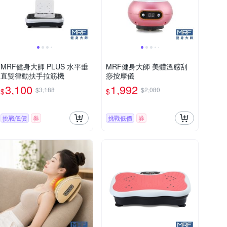
MRF健身大師 PLUS ⽔平垂
MRF健身大師 美體溫感刮
直雙律動扶⼿拉筋機
痧按摩儀
3,100
1,992
$3,188
$2,080
$
$
挑戰低價
券
挑戰低價
券