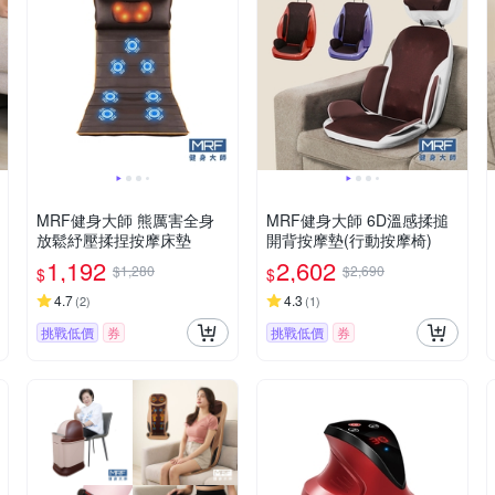
MRF健身大師 熊厲害全身
MRF健身大師 6D溫感揉搥
放鬆紓壓揉捏按摩床墊
開背按摩墊(行動按摩椅)
1,192
2,602
$1,280
$2,690
$
$
4.7
4.3
(
2
)
(
1
)
挑戰低價
券
挑戰低價
券