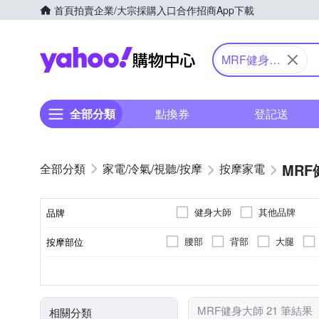
首頁
拍賣
企業/大宗採購入口
合作招商
App下載
Yahoo購物中心
MRF健身大
師
全部分類
點換券
登記送
MR
家電/冷氣/視聽/按摩
按摩家電
健身大師
其他品牌
品牌
腰部
背部
大腿
按摩部位
品牌名稱
無
肩頸按摩機
震動式
插電式
腳底滾輪
無線遙控器
揉捏式
充電式
抖抖機/搖擺機
有線
無
顏色
遙控器
類型
按摩方式
電源類型
按摩功能
MRF健身大師 21 筆結果
相關分類