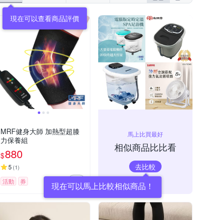
現在可以查看商品評價
MRF健身大師 加熱型超膝
馬上比買最好
力保養組
相似商品比比看
880
$
去比較
5
(
1
)
活動
券
現在可以馬上比較相似商品！