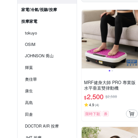
家電/冷氣/視聽/按摩
按摩家電
tokuyo
OSIM
JOHNSON 喬山
輝葉
奧佳華
MRF健身大師 PRO 專業版
⽔平垂直雙律動機
康生
2,500
$2,588
$
高島
4.9
(
4
)
限時下殺
券
田倉
DOCTOR AIR 按摩
JHT 按摩