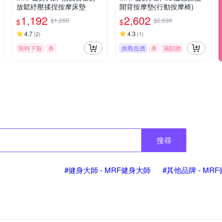
放鬆紓壓揉捏按摩床墊
開背按摩墊(行動按摩椅)
1,192
2,602
$1,280
$2,690
$
$
4.7
4.3
(
2
)
(
1
)
限時下殺
券
挑戰低價
券
滿額贈
搜尋
#健身大師 - MRF健身大師
#其他品牌 - MR