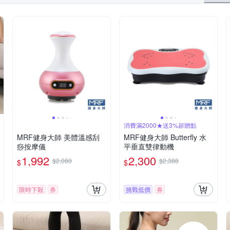
消費滿2000★送3%超贈點
MRF健身大師 美體溫感刮
MRF健身大師 Butterfly ⽔
痧按摩儀
平垂直雙律動機
1,992
2,300
$2,080
$2,388
$
$
限時下殺
券
挑戰低價
券