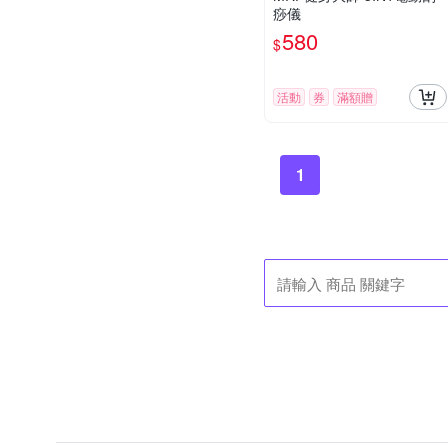
痧儀
580
$
活動
券
滿額贈
1