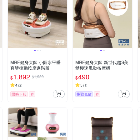
MRF健身大師 ⼩圓⽔平垂
MRF健身大師 新世代超S美
直雙律動按摩進階版
體極速甩動按摩機
1,892
490
$1,980
$
$
4
5
(
2
)
(
1
)
限時下殺
券
挑戰低價
券