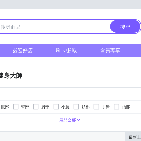
搜尋
必逛好店
刷卡/超取
會員專享
F健身大師
腹部
臀部
肩部
小腿
頸部
手臂
頭部
遙控器
滾輪式
按摩椅墊
轉動式
按摩床(墊)
指壓式
展開全部
最新上