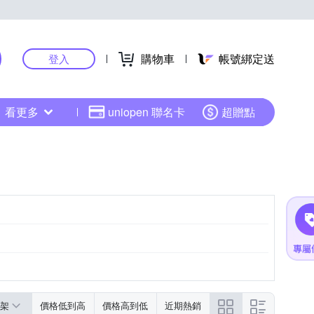
購物車
帳號綁定送
登入
看更多
uniopen 聯名卡
超贈點
架
價格低到高
價格高到低
近期熱銷