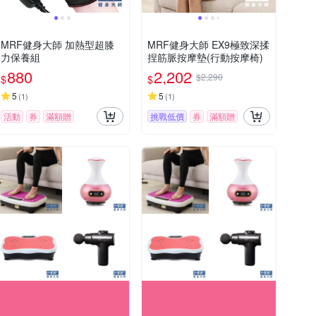
MRF健身大師 加熱型超膝
MRF健身大師 EX9極致深揉
力保養組
捏筋脈按摩墊(行動按摩椅)
880
2,202
$2,290
$
$
5
5
(
1
)
(
1
)
活動
券
滿額贈
挑戰低價
券
滿額贈