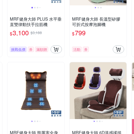
MRF健身大師 PLUS ⽔平垂
MRF健身大師 長溫型矽膠
直雙律動扶⼿拉筋機
可折式按摩泡腳機
3,100
799
$3,188
$
$
挑戰低價
券
滿額贈
活動
券
MRF健身大師 熊厲害全身
MRF健身大師 6D溫感揉搥