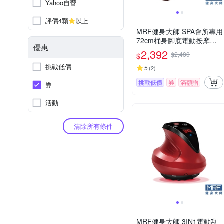
Yahoo自營
評價4顆
以上
MRF健身大師 SPA會所專用
72cm桶身腳底電動按摩泡
優惠
腳機
2,392
$2,480
$
挑戰低價
5
(
2
)
挑戰低價
券
滿額贈
券
活動
清除所有條件
MRF健身大師 3IN1電動刮