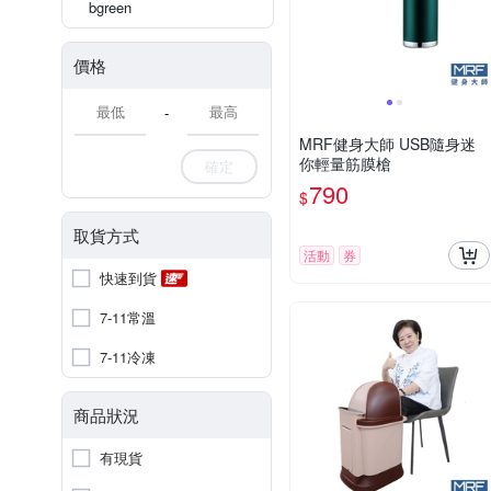
bgreen
價格
-
MRF健身大師 USB隨身迷
你輕量筋膜槍
確定
790
$
取貨方式
活動
券
快速到貨
7-11常溫
7-11冷凍
商品狀況
有現貨