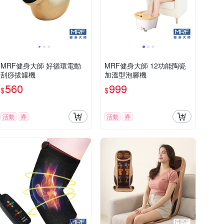
MRF健身大師 好循環電動
MRF健身大師 12功能陶瓷
刮痧拔罐機
加溫型泡腳機
560
999
$
$
活動
券
活動
券