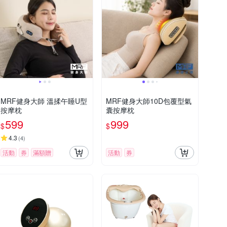
MRF健身大師 溫揉午睡U型
MRF健身大師10D包覆型氣
按摩枕
囊按摩枕
599
999
$
$
4.3
(
4
)
活動
券
滿額贈
活動
券