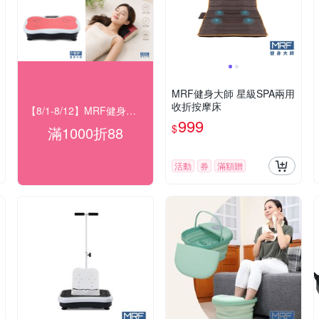
MRF健身大師 星級SPA兩用
收折按摩床
【8/1-8/12】MRF健身大師 滿額現折
999
$
滿1000折88
活動
券
滿額贈