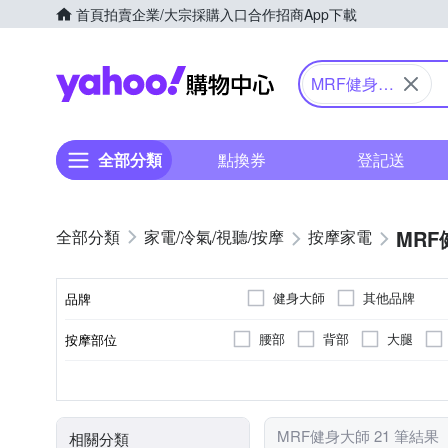
首頁
拍賣
企業/大宗採購入口
合作招商
App下載
Yahoo購物中心
MRF健身大
師
全部分類
點換券
登記送
MR
家電/冷氣/視聽/按摩
按摩家電
健身大師
其他品牌
品牌
腰部
背部
大腿
按摩部位
品牌名稱
無
肩頸按摩機
震動式
插電式
腳底滾輪
無線遙控器
揉捏式
充電式
抖抖機/搖擺機
有線
無
顏色
遙控器
類型
按摩方式
電源類型
按摩功能
MRF健身大師 21 筆結果
相關分類