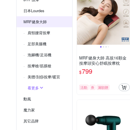
日本Lourdes
MRF健身大師
肩頸腰背按摩
足部美腿機
泡腳機/足浴機
MRF健身大師 高規16顆金
按摩頭安心舒眠按摩枕
按摩槍/筋膜槍
799
$
美體/刮痧按摩/暖宮
活動
券
滿額贈
看更多
勳風
魔力家
其它品牌