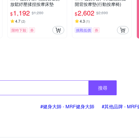
放鬆紓壓揉捏按摩床墊
開背按摩墊(行動按摩椅)
1,192
2,602
$1,280
$2,690
$
$
4.7
4.3
(
2
)
(
1
)
限時下殺
券
挑戰低價
券
搜尋
#健身大師 - MRF健身大師
#其他品牌 - MR