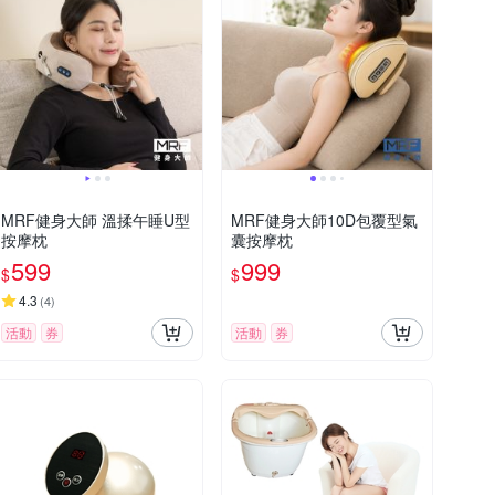
MRF健身大師 溫揉午睡U型
MRF健身大師10D包覆型氣
按摩枕
囊按摩枕
599
999
$
$
4.3
(
4
)
活動
券
活動
券