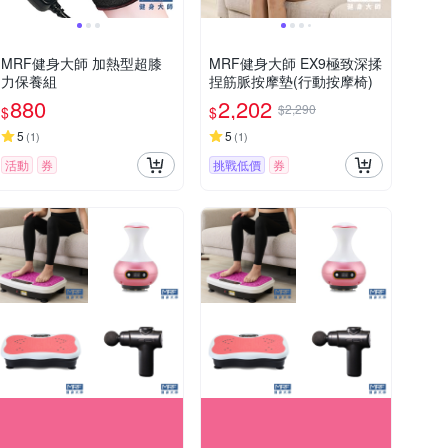
MRF健身大師 加熱型超膝
MRF健身大師 EX9極致深揉
力保養組
捏筋脈按摩墊(行動按摩椅)
880
2,202
$2,290
$
$
5
5
(
1
)
(
1
)
活動
券
挑戰低價
券