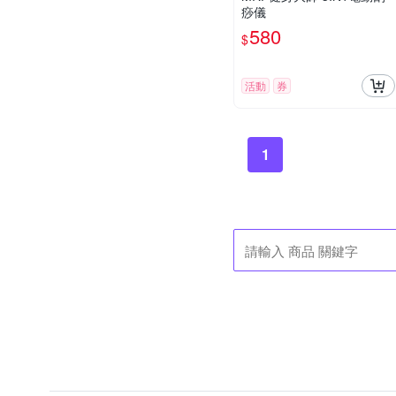
痧儀
580
$
活動
券
1