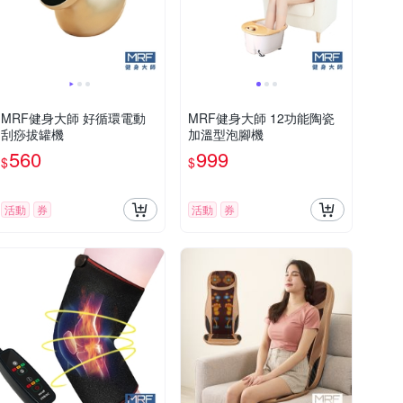
MRF健身大師 好循環電動
MRF健身大師 12功能陶瓷
刮痧拔罐機
加溫型泡腳機
560
999
$
$
活動
券
活動
券