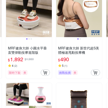
MRF健身大師 ⼩圓⽔平垂
MRF健身大師 新世代超S美
直雙律動按摩進階版
體極速甩動按摩機
1,892
490
$1,980
$
$
4
5
(
2
)
(
1
)
限時下殺
券
挑戰低價
券