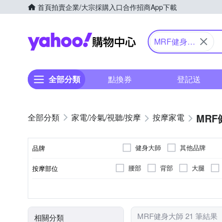
首頁
拍賣
企業/大宗採購入口
合作招商
App下載
Yahoo購物中心
MRF健身大
師
全部分類
點換券
登記送
MR
家電/冷氣/視聽/按摩
按摩家電
健身大師
其他品牌
品牌
腰部
背部
大腿
按摩部位
品牌名稱
無
肩頸按摩機
震動式
插電式
腳底滾輪
無線遙控器
揉捏式
充電式
抖抖機/搖擺機
有線
無
顏色
遙控器
類型
按摩方式
電源類型
按摩功能
MRF健身大師 21 筆結果
相關分類