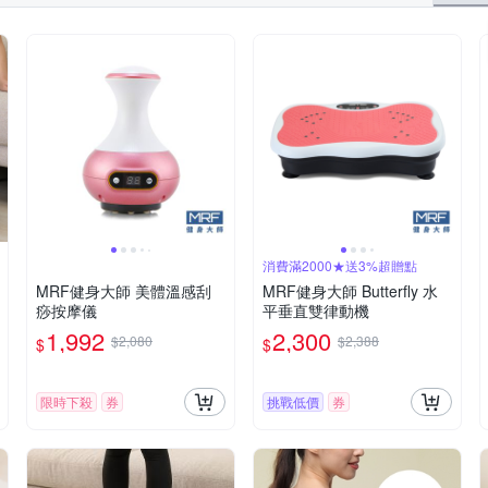
消費滿2000★送3%超贈點
MRF健身大師 美體溫感刮
MRF健身大師 Butterfly ⽔
痧按摩儀
平垂直雙律動機
1,992
2,300
$2,080
$2,388
$
$
限時下殺
券
挑戰低價
券