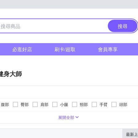
搜尋
必逛好店
刷卡/超取
會員專享
F健身大師
腹部
臀部
肩部
小腿
頸部
手臂
頭部
遙控器
滾輪式
按摩椅墊
轉動式
按摩床(墊)
指壓式
展開全部
最新上