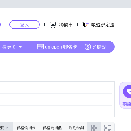
購物車
帳號綁定送
登入
看更多
uniopen 聯名卡
超贈點
架
價格低到高
價格高到低
近期熱銷