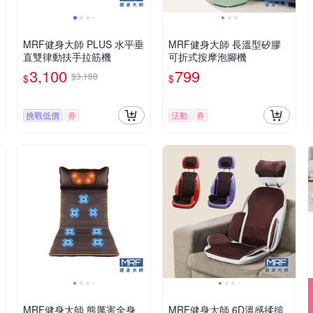
MRF健身大師 PLUS ⽔平垂
MRF健身大師 長溫型矽膠
直雙律動扶⼿拉筋機
可折式按摩泡腳機
3,100
799
$3,188
$
$
挑戰低價
券
活動
券
MRF健身大師 熊厲害全身
MRF健身大師 6D溫感揉搥