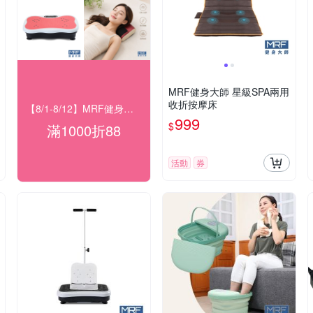
MRF健身大師 星級SPA兩用
收折按摩床
【8/1-8/12】MRF健身大師 滿額現折
999
$
滿1000折88
活動
券