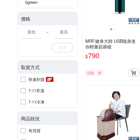
bgreen
價格
-
MRF健身大師 USB隨身迷
你輕量筋膜槍
確定
790
$
取貨方式
活動
券
快速到貨
7-11常溫
7-11冷凍
商品狀況
有現貨