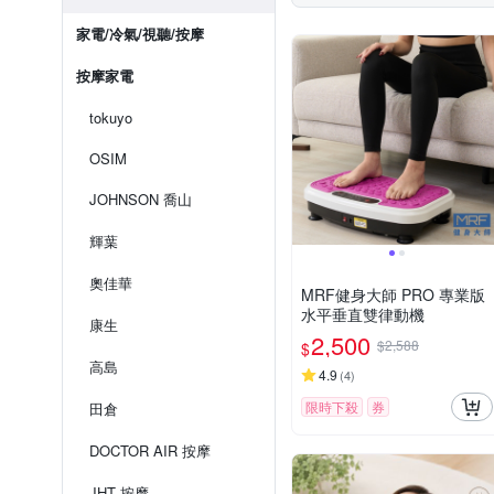
家電/冷氣/視聽/按摩
按摩家電
tokuyo
OSIM
JOHNSON 喬山
輝葉
奧佳華
MRF健身大師 PRO 專業版
⽔平垂直雙律動機
康生
2,500
$2,588
$
高島
4.9
(
4
)
限時下殺
券
田倉
DOCTOR AIR 按摩
JHT 按摩