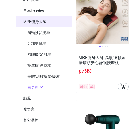
日本Lourdes
MRF健身大師
肩頸腰背按摩
足部美腿機
泡腳機/足浴機
MRF健身大師 高規16顆金
按摩頭安心舒眠按摩枕
按摩槍/筋膜槍
799
$
美體/刮痧按摩/暖宮
活動
券
看更多
勳風
魔力家
其它品牌