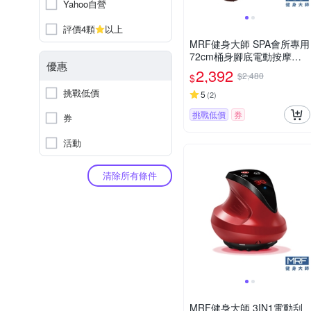
Yahoo自營
評價4顆
以上
MRF健身大師 SPA會所專用
72cm桶身腳底電動按摩泡
優惠
腳機
2,392
$2,480
$
挑戰低價
5
(
2
)
挑戰低價
券
券
活動
清除所有條件
MRF健身大師 3IN1電動刮