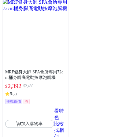
MRF健身大師 SPA會所專用72c
m桶身腳底電動按摩泡腳機
2,392
$2,480
$
5
(
2
)
挑戰低價
券
看特
色
比較
加入購物車
找相
似