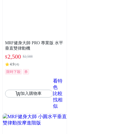
MRF健身大師 PRO 專業版 ⽔平
垂直雙律動機
2,500
$2,588
$
4.9
(
4
)
限時下殺
券
看特
色
比較
加入購物車
找相
似