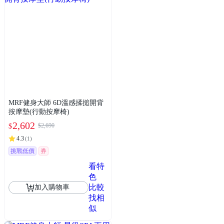
MRF健身大師 6D溫感揉搥開背
按摩墊(行動按摩椅)
2,602
$2,690
$
4.3
(
1
)
挑戰低價
券
看特
色
比較
加入購物車
找相
似