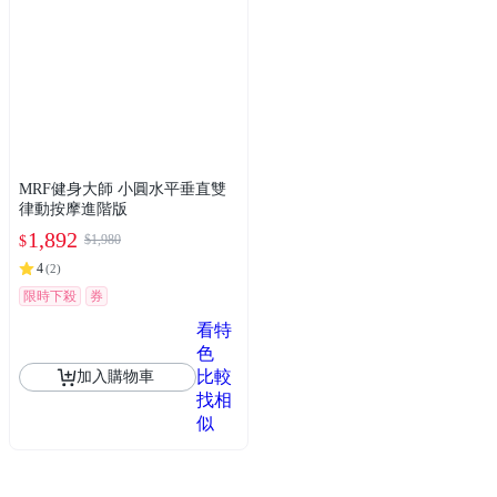
MRF健身大師 ⼩圓⽔平垂直雙
律動按摩進階版
1,892
$1,980
$
4
(
2
)
限時下殺
券
看特
色
比較
加入購物車
找相
似