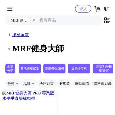
Yahoo購物中心
登入
MRF健身
大師
按摩家電
MRF健身大師
全部
美體/刮痧按
其他按摩家電
泡腳機/足浴機
溫感按摩枕
分類
摩/暖宮
分類
品牌
快速到貨
有現貨
挑戰低價
價格低到高