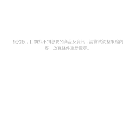
很抱歉，目前找不到您要的商品及資訊，請嘗試調整限縮內
容，放寬條件重新搜尋。