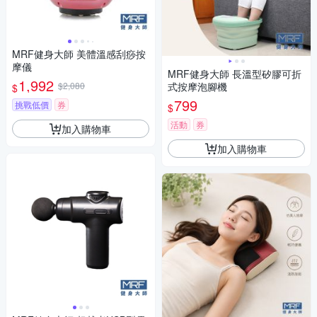
MRF健身大師 美體溫感刮痧按
摩儀
MRF健身大師 長溫型矽膠可折
1,992
$2,080
式按摩泡腳機
$
799
挑戰低價
券
$
活動
券
加入購物車
加入購物車