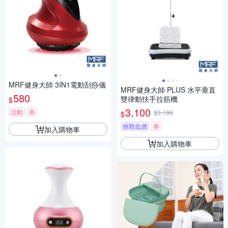
MRF健身大師 3IN1電動刮痧儀
MRF健身大師 PLUS ⽔平垂直
580
雙律動扶⼿拉筋機
$
3,100
活動
券
$3,188
$
挑戰低價
券
加入購物車
加入購物車