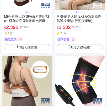
MRF健身大師 SPA會所專用72
MRF健身大師 EX9極致深揉捏
cm桶身腳底電動按摩泡腳機
筋脈按摩墊(行動按摩椅)
2,392
2,202
$2,480
$2,290
$
$
5
5
(
2
)
(
1
)
挑戰低價
券
挑戰低價
券
加入購物車
加入購物車