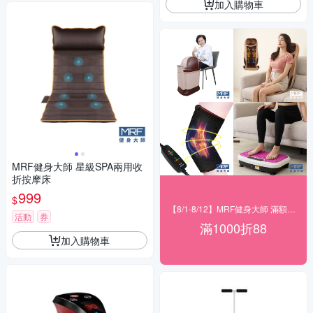
加入購物車
MRF健身大師 星級SPA兩用收
折按摩床
999
$
【8/1-8/12】MRF健身大師 滿額現折
活動
券
滿1000折88
加入購物車