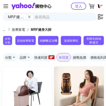
Yahoo購物中心
登入
MRF健身
大師
按摩家電
MRF健身大師
全部
美體/刮痧按
其他按摩家電
泡腳機/足浴機
溫感按摩枕
分類
摩/暖宮
分類
品牌
快速到貨
有現貨
挑戰低價
價格低到