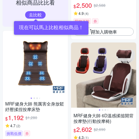
相似商品比比看
2,500
$2,588
$
4.9
(
4
)
去比較
限時下殺
券
現在可以馬上比較相似商品！
加入購物車
MRF健身大師 熊厲害全身放鬆
紓壓揉捏按摩床墊
MRF健身大師 6D溫感揉搥開背
1,192
$1,280
$
按摩墊(行動按摩椅)
4.7
(
2
)
2,602
$2,690
$
挑戰低價
券
4.3
(
1
)