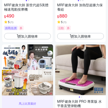
MRF健身大師 新世代超S美體
MRF健身大師 加熱型超膝力保
極速甩動按摩機
養組
490
880
$
$
5
5
(
1
)
(
1
)
挑戰低價
券
活動
券
加入購物車
加入購物車
MRF健身大師 PRO 專業版 ⽔
馬上比買最好
平垂直雙律動機