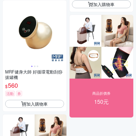
加入購物車
MRF健身大師 好循環電動刮痧
拔罐機
560
$
商品折價券
活動
券
150元
加入購物車