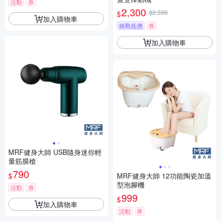
活動
券
2,300
$2,388
$
加入購物車
挑戰低價
券
加入購物車
MRF健身大師 USB隨身迷你輕
量筋膜槍
790
$
MRF健身大師 12功能陶瓷加溫
型泡腳機
活動
券
999
$
加入購物車
活動
券