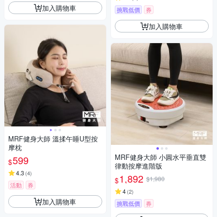
加入購物車
挑戰低價
券
加入購物車
MRF健身大師 溫揉午睡U型按
摩枕
MRF健身大師 ⼩圓⽔平垂直雙
599
$
律動按摩進階版
4.3
(
4
)
1,892
$1,980
$
活動
券
4
(
2
)
加入購物車
挑戰低價
券