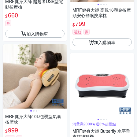
MRF健身大師 超越者USB型電
動按摩槍
MRF健身大師 高規16顆金按摩
660
頭安心舒眠按摩枕
$
799
券
$
活動
券
加入購物車
加入購物車
MRF健身大師10D包覆型氣囊
按摩枕
消費滿2000★送3%超贈點
999
$
MRF健身大師 Butterfly ⽔平垂
直雙律動機