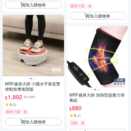
加入購物車
限時下殺
券
加入購物車
MRF健身大師 ⼩圓⽔平垂直雙
律動按摩進階版
MRF健身大師 加熱型超膝力保
1,892
$1,980
$
養組
4
(
2
)
880
$
限時下殺
券
5
(
1
)
加入購物車
活動
券