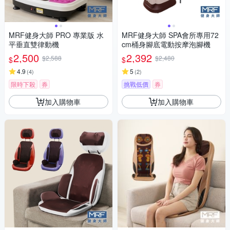
MRF健身大師 PRO 專業版 ⽔
MRF健身大師 SPA會所專用72
平垂直雙律動機
cm桶身腳底電動按摩泡腳機
2,500
2,392
$2,588
$2,480
$
$
4.9
5
(
4
)
(
2
)
限時下殺
券
挑戰低價
券
加入購物車
加入購物車