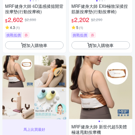
MRF健身大師 6D溫感揉搥開背
MRF健身大師 EX9極致深揉捏
按摩墊(行動按摩椅)
筋脈按摩墊(行動按摩椅)
2,602
2,202
$2,690
$2,290
$
$
4.3
5
(
1
)
(
1
)
挑戰低價
券
挑戰低價
券
加入購物車
加入購物車
MRF健身大師 新世代超S美體
馬上比買最好
極速甩動按摩機