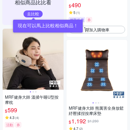
相似商品比比看
490
$
5
(
1
)
去比較
挑戰低價
券
現在可以馬上比較相似商品！
加入購物車
MRF健身大師 溫揉午睡U型按
摩枕
MRF健身大師 熊厲害全身放鬆
599
$
紓壓揉捏按摩床墊
4.3
(
4
)
1,192
$1,280
$
活動
券
4.7
(
2
)