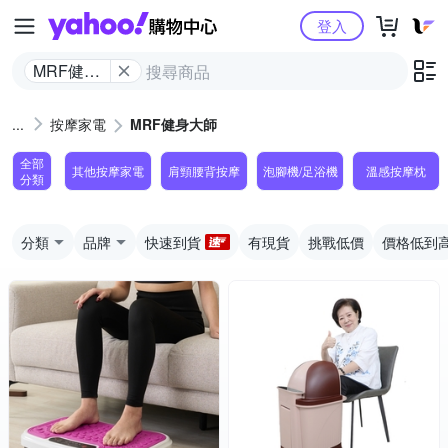
Yahoo購物中心
登入
MRF健身
大師
按摩家電
MRF健身大師
全部
其他按摩家電
肩頸腰背按摩
泡腳機/足浴機
溫感按摩枕
分類
分類
品牌
快速到貨
有現貨
挑戰低價
價格低到