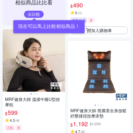
相似商品比比看
490
$
5
(
1
)
去比較
挑戰低價
券
現在可以馬上比較相似商品！
加入購物車
MRF健身大師 溫揉午睡U型按
摩枕
MRF健身大師 熊厲害全身放鬆
599
$
紓壓揉捏按摩床墊
4.3
(
4
)
1,192
$1,280
$
活動
券
4.7
(
2
)