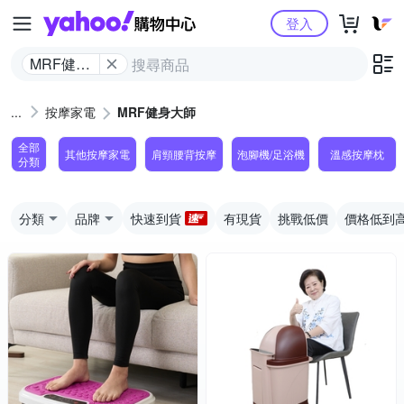
Yahoo購物中心
登入
MRF健身
大師
按摩家電
MRF健身大師
全部
其他按摩家電
肩頸腰背按摩
泡腳機/足浴機
溫感按摩枕
分類
分類
品牌
快速到貨
有現貨
挑戰低價
價格低到