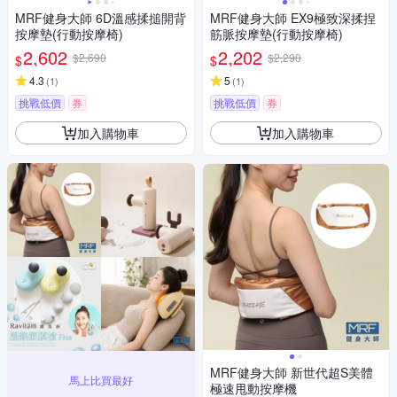
MRF健身大師 6D溫感揉搥開背
MRF健身大師 EX9極致深揉捏
按摩墊(行動按摩椅)
筋脈按摩墊(行動按摩椅)
2,602
2,202
$2,690
$2,290
$
$
4.3
5
(
1
)
(
1
)
挑戰低價
券
挑戰低價
券
加入購物車
加入購物車
MRF健身大師 新世代超S美體
馬上比買最好
極速甩動按摩機