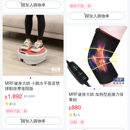
加入購物車
限時下殺
券
加入購物車
MRF健身大師 ⼩圓⽔平垂直雙
律動按摩進階版
MRF健身大師 加熱型超膝力保
1,892
$1,980
$
養組
4
(
2
)
880
$
限時下殺
券
5
(
1
)
加入購物車
活動
券