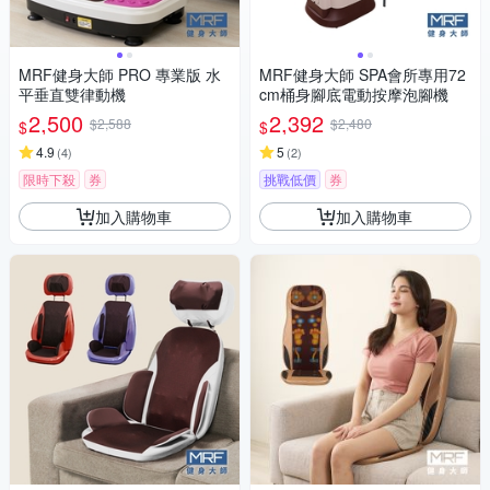
MRF健身大師 PRO 專業版 ⽔
MRF健身大師 SPA會所專用72
平垂直雙律動機
cm桶身腳底電動按摩泡腳機
2,500
2,392
$2,588
$2,480
$
$
4.9
5
(
4
)
(
2
)
限時下殺
券
挑戰低價
券
加入購物車
加入購物車