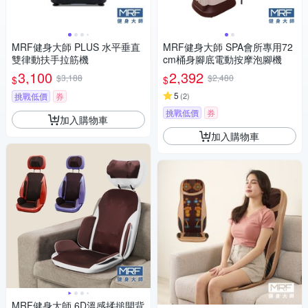
MRF健身大師 PLUS ⽔平垂直
MRF健身大師 SPA會所專用72
雙律動扶⼿拉筋機
cm桶身腳底電動按摩泡腳機
3,100
2,392
$3,188
$2,480
$
$
5
挑戰低價
券
(
2
)
挑戰低價
券
加入購物車
加入購物車
MRF健身大師 6D溫感揉搥開背