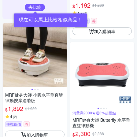
1,192
$1,280
$
去比較
4.7
(
2
)
現在可以馬上比較相似商品！
挑戰低價
券
加入購物車
MRF健身大師 ⼩圓⽔平垂直雙
律動按摩進階版
1,892
$1,980
$
消費滿2000★送3%超贈點
4
(
2
)
MRF健身大師 Butterfly ⽔平垂
挑戰低價
券
直雙律動機
2,300
$2,388
加入購物車
$