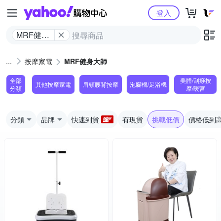
Yahoo購物中心
登入
MRF健身
大師
按摩家電
MRF健身大師
全部
美體/刮痧按
其他按摩家電
肩頸腰背按摩
泡腳機/足浴機
分類
摩/暖宮
分類
品牌
快速到貨
有現貨
挑戰低價
價格低到