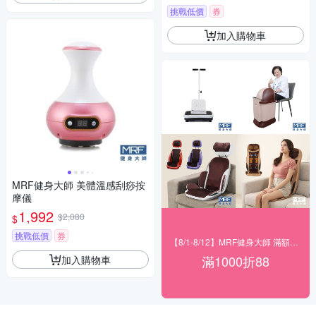
挑戰低價
券
加入購物車
MRF健身大師 美體溫感刮痧按
摩儀
1,992
$2,080
$
挑戰低價
券
【8/1-8/12】MRF健身大師 滿額現折
滿1000折88
加入購物車