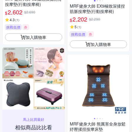
按摩墊(行動按摩椅)
MRF健身大師 EX9極致深揉捏
2,602
筋脈按摩墊(行動按摩椅)
$2,690
$
2,202
$2,290
$
4.3
(
1
)
5
挑戰低價
券
(
1
)
挑戰低價
券
加入購物車
加入購物車
馬上比買最好
MRF健身大師 熊厲害全身放鬆
相似商品比比看
紓壓揉捏按摩床墊