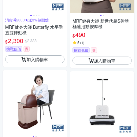
消費滿2000★送3%超贈點
MRF健身大師 新世代超S美體
極速甩動按摩機
MRF健身大師 Butterfly ⽔平垂
直雙律動機
490
$
2,300
$2,388
$
5
(
1
)
挑戰低價
券
挑戰低價
券
加入購物車
加入購物車