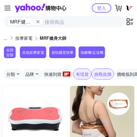
Yahoo購物中心
登入
MRF健身
大師
按摩家電
MRF健身大師
全部
其他按摩家電
肩頸腰背按摩
泡腳機/足浴機
分類
分類
品牌
快速到貨
有現貨
挑戰低價
價格低到