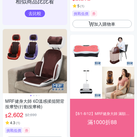
相似商品比比看
5
(
1
)
去比較
挑戰低價
券
加入購物車
MRF健身大師 6D溫感揉搥開背
按摩墊(行動按摩椅)
2,602
【8/1-8/12】MRF健身大師 滿額現折
$2,690
$
滿1000折88
4.3
(
1
)
挑戰低價
券