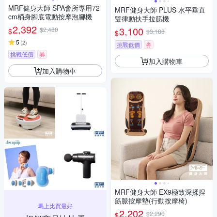
MRF健身大師 SPA會所專用72
MRF健身大師 PLUS ⽔平垂直
cm桶身腳底電動按摩泡腳機
雙律動扶⼿拉筋機
2,392
3,100
$2,480
$
$3,188
$
5
(
2
)
挑戰低價
券
挑戰低價
券
加入購物車
加入購物車
MRF健身大師 EX9極致深揉捏
筋脈按摩墊(行動按摩椅)
馬上比買最好
2,202
$2,290
$