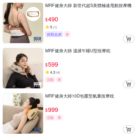
MRF健身大師 新世代超S美體極速甩動按摩機
490
$
5
(
1
)
挑戰低價
券
MRF健身大師 溫揉午睡U型按摩枕
599
$
4.3
(
4
)
活動
券
MRF健身大師10D包覆型氣囊按摩枕
999
$
活動
券