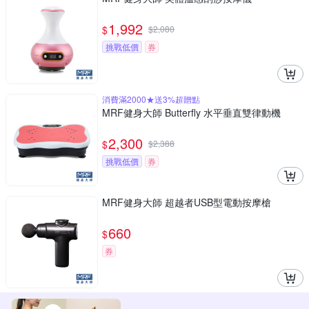
1,992
$
$
2,080
挑戰低價
券
消費滿2000★送3%超贈點
MRF健身大師 Butterfly ⽔平垂直雙律動機
2,300
$
$
2,388
挑戰低價
券
MRF健身大師 超越者USB型電動按摩槍
660
$
券