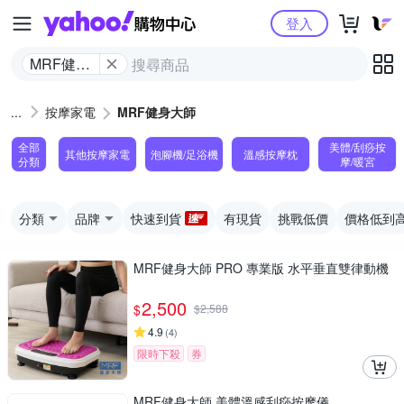
Yahoo購物中心
登入
MRF健身
大師
按摩家電
MRF健身大師
全部
美體/刮痧按
其他按摩家電
泡腳機/足浴機
溫感按摩枕
分類
摩/暖宮
分類
品牌
快速到貨
有現貨
挑戰低價
價格低到
MRF健身大師 PRO 專業版 ⽔平垂直雙律動機
2,500
$
$
2,588
4.9
(
4
)
限時下殺
券
MRF健身大師 美體溫感刮痧按摩儀