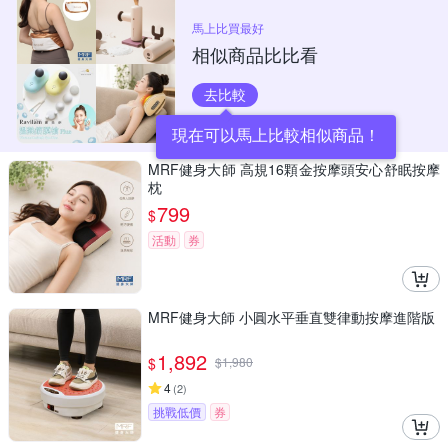
馬上比買最好
相似商品比比看
去比較
現在可以馬上比較相似商品！
MRF健身大師 高規16顆金按摩頭安心舒眠按摩
枕
799
$
活動
券
MRF健身大師 ⼩圓⽔平垂直雙律動按摩進階版
1,892
$
$
1,980
4
(
2
)
挑戰低價
券