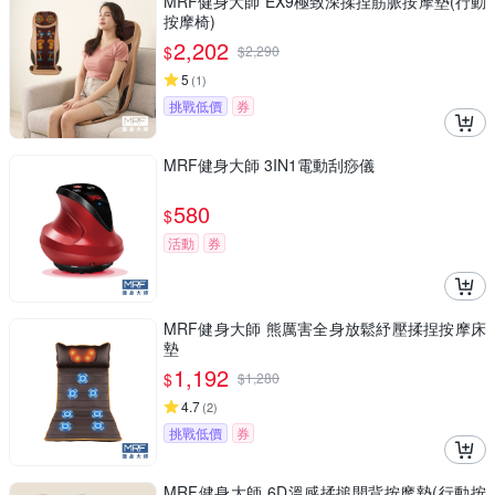
MRF健身大師 EX9極致深揉捏筋脈按摩墊(行動
按摩椅)
2,202
$
$
2,290
5
(
1
)
挑戰低價
券
MRF健身大師 3IN1電動刮痧儀
580
$
活動
券
MRF健身大師 熊厲害全身放鬆紓壓揉捏按摩床
墊
1,192
$
$
1,280
4.7
(
2
)
挑戰低價
券
MRF健身大師 6D溫感揉搥開背按摩墊(行動按