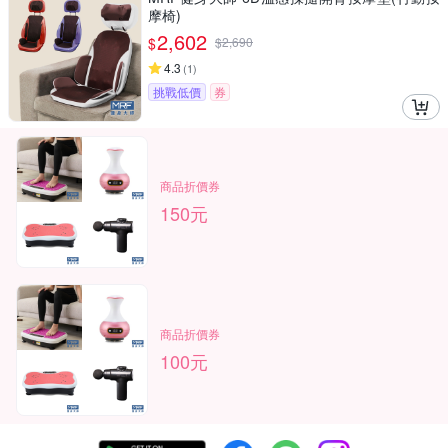
摩椅)
2,602
$
$
2,690
4.3
(
1
)
挑戰低價
券
商品折價券
150元
商品折價券
100元