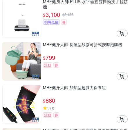
MRF健身大師 PLUS ⽔平垂直雙律動扶⼿拉筋
機
3,100
$
$
3,188
挑戰低價
券
MRF健身大師 長溫型矽膠可折式按摩泡腳機
799
$
活動
券
MRF健身大師 加熱型超膝力保養組
880
$
5
(
1
)
活動
券