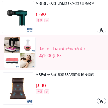
MRF健身大師 USB隨身迷你輕量筋膜槍
790
$
活動
券
【8/1-8/12】MRF健身大師 滿額現折
滿1000折88
MRF健身大師 星級SPA兩用收折按摩床
999
$
活動
券