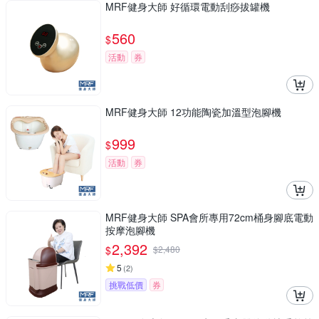
MRF健身大師 好循環電動刮痧拔罐機
560
$
活動
券
MRF健身大師 12功能陶瓷加溫型泡腳機
999
$
活動
券
MRF健身大師 SPA會所專用72cm桶身腳底電動
按摩泡腳機
2,392
$
$
2,480
5
(
2
)
挑戰低價
券