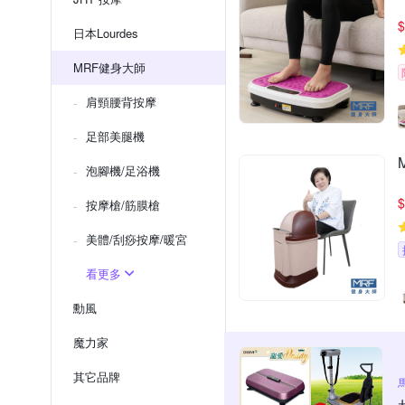
$
日本Lourdes
MRF健身大師
肩頸腰背按摩
足部美腿機
泡腳機/足浴機
$
按摩槍/筋膜槍
美體/刮痧按摩/暖宮
看更多
勳風
魔力家
其它品牌