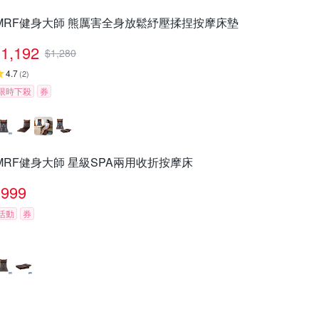
MRF健身大師 熊厲害全身放鬆紓壓揉捏按摩床墊
1,192
$
1,280
4.7
(
2
)
限時下殺
券
MRF健身大師 星級SPA兩用收折按摩床
999
活動
券