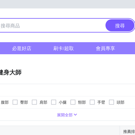
搜尋
必逛好店
刷卡/超取
會員專享
F健身大師
腹部
臀部
肩部
小腿
頸部
手臂
頭部
遙控器
滾輪式
按摩椅墊
轉動式
按摩床(墊)
指壓式
展開全部
推薦排