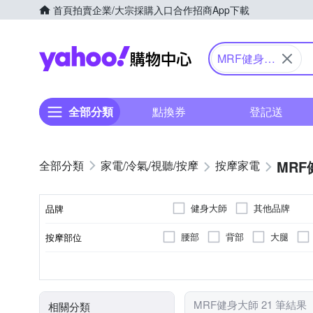
首頁
拍賣
企業/大宗採購入口
合作招商
App下載
Yahoo購物中心
MRF健身大
師
全部分類
點換券
登記送
MR
家電/冷氣/視聽/按摩
按摩家電
健身大師
其他品牌
品牌
腰部
背部
大腿
按摩部位
品牌名稱
無
肩頸按摩機
插電式
震動式
腳底滾輪
無線遙控器
充電式
揉捏式
抖抖機/搖擺機
有線
無
顏色
遙控器
類型
電源類型
按摩方式
按摩功能
MRF健身大師 21 筆結果
相關分類