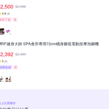
2,500
$
2,588
4.9
(
4
)
限時下殺
券
MRF健身大師 SPA會所專用72cm桶身腳底電動按摩泡腳機
2,392
$
2,480
5
(
2
)
挑戰低價
券
馬上比買最好