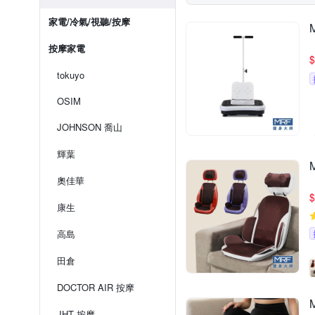
家電/冷氣/視聽/按摩
按摩家電
$
tokuyo
OSIM
JOHNSON 喬山
輝葉
奧佳華
$
康生
高島
田倉
DOCTOR AIR 按摩
JHT 按摩