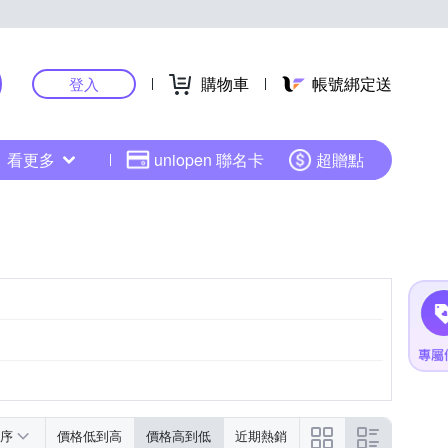
購物車
帳號綁定送
登入
看更多
uniopen 聯名卡
超贈點
序
價格低到高
價格高到低
近期熱銷