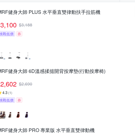
MRF健身大師 PLUS ⽔平垂直雙律動扶⼿拉筋機
3,100
$
3,188
挑戰低價
券
MRF健身大師 6D溫感揉搥開背按摩墊(行動按摩椅)
2,602
$
2,690
4.3
(
1
)
挑戰低價
券
MRF健身大師 PRO 專業版 ⽔平垂直雙律動機