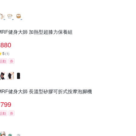
MRF健身大師 加熱型超膝力保養組
880
5
(
1
)
活動
券
MRF健身大師 長溫型矽膠可折式按摩泡腳機
799
活動
券