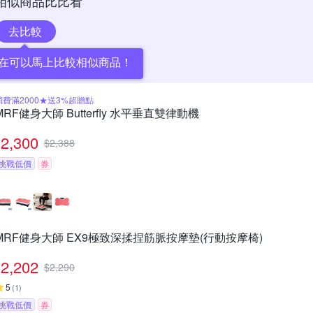
相似商品比比看
去比較
在可以馬上比較相似商品！
消費滿2000★送3%超贈點
MRF健身大師 Butterfly ⽔平垂直雙律動機
2,300
$
2,388
挑戰低價
券
MRF健身大師 EX9極致深揉捏筋脈按摩墊(行動按摩椅)
2,202
$
2,290
5
(
1
)
挑戰低價
券