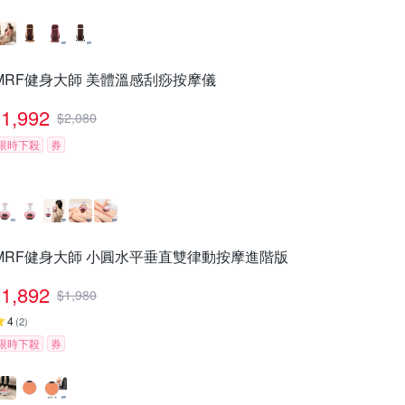
MRF健身大師 美體溫感刮痧按摩儀
1,992
$
2,080
限時下殺
券
MRF健身大師 ⼩圓⽔平垂直雙律動按摩進階版
1,892
$
1,980
4
(
2
)
限時下殺
券