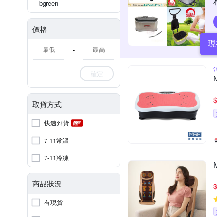
bgreen
價格
現
-
確定
$
取貨方式
快速到貨
7-11常溫
7-11冷凍
商品狀況
$
有現貨