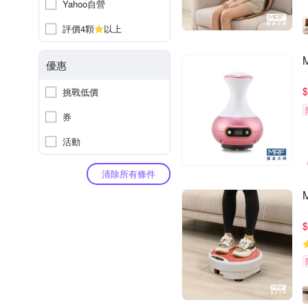
Yahoo自營
評價4顆
以上
優惠
$
挑戰低價
券
活動
清除所有條件
$