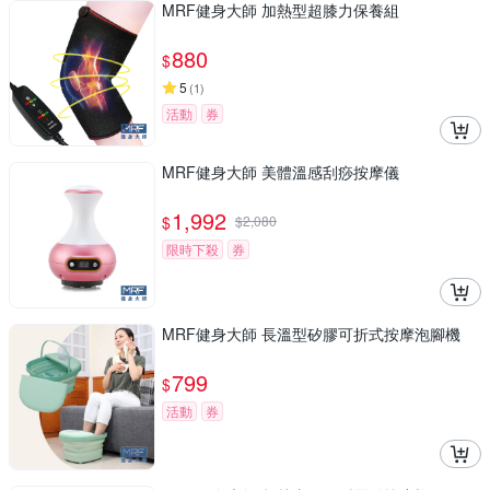
MRF健身大師 加熱型超膝力保養組
880
$
5
(
1
)
活動
券
MRF健身大師 美體溫感刮痧按摩儀
1,992
$
$
2,080
限時下殺
券
MRF健身大師 長溫型矽膠可折式按摩泡腳機
799
$
活動
券