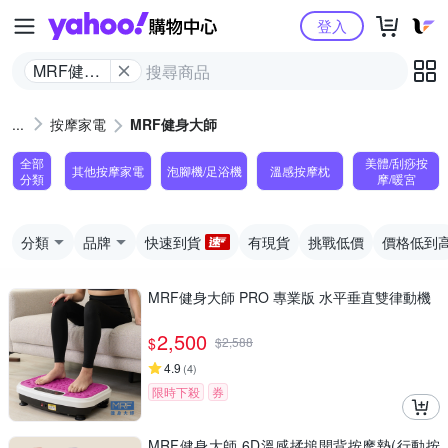
Yahoo購物中心
登入
MRF健身
大師
按摩家電
MRF健身大師
全部
美體/刮痧按
其他按摩家電
泡腳機/足浴機
溫感按摩枕
分類
摩/暖宮
分類
品牌
快速到貨
有現貨
挑戰低價
價格低到
MRF健身大師 PRO 專業版 ⽔平垂直雙律動機
2,500
$
$
2,588
4.9
(
4
)
限時下殺
券
MRF健身大師 6D溫感揉搥開背按摩墊(行動按