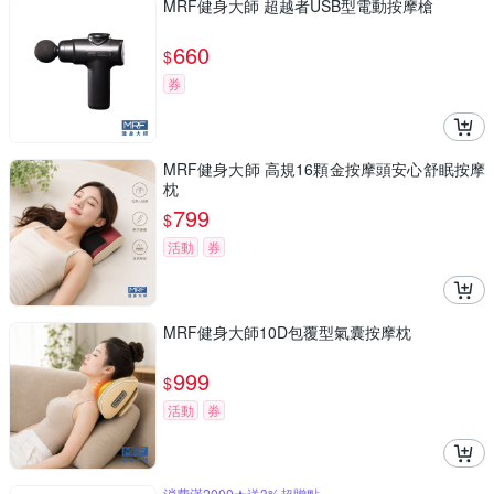
MRF健身大師 超越者USB型電動按摩槍
660
$
券
MRF健身大師 高規16顆金按摩頭安心舒眠按摩
枕
799
$
活動
券
MRF健身大師10D包覆型氣囊按摩枕
999
$
活動
券
消費滿2000★送3%超贈點