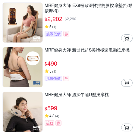
MRF健身大師 EX9極致深揉捏筋脈按摩墊(行動
按摩椅)
2,202
$
$
2,290
5
(
1
)
挑戰低價
券
MRF健身大師 新世代超S美體極速甩動按摩機
490
$
5
(
1
)
挑戰低價
券
MRF健身大師 溫揉午睡U型按摩枕
599
$
4.3
(
4
)
活動
券