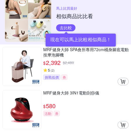
馬上比買最好
相似商品比比看
去比較
現在可以馬上比較相似商品！
MRF健身大師 SPA會所專用72cm桶身腳底電動
按摩泡腳機
2,392
$
$
2,480
5
(
2
)
挑戰低價
券
MRF健身大師 3IN1電動刮痧儀
580
$
活動
券