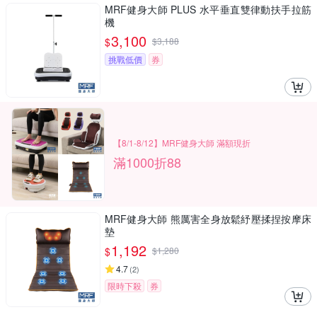
MRF健身大師 PLUS ⽔平垂直雙律動扶⼿拉筋
機
3,100
$
$
3,188
挑戰低價
券
【8/1-8/12】MRF健身大師 滿額現折
滿1000折88
MRF健身大師 熊厲害全身放鬆紓壓揉捏按摩床
墊
1,192
$
$
1,280
4.7
(
2
)
限時下殺
券