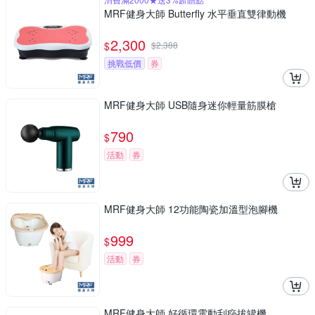
MRF健身大師 Butterfly ⽔平垂直雙律動機
2,300
$
$
2,388
挑戰低價
券
MRF健身大師 USB隨身迷你輕量筋膜槍
790
$
活動
券
MRF健身大師 12功能陶瓷加溫型泡腳機
999
$
活動
券
MRF健身大師 好循環電動刮痧拔罐機