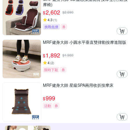
摩椅)
2,602
$
$
2,690
4.3
(
1
)
挑戰低價
券
MRF健身大師 ⼩圓⽔平垂直雙律動按摩進階版
1,892
$
$
1,980
4
(
2
)
限時下殺
券
MRF健身大師 星級SPA兩用收折按摩床
999
$
活動
券