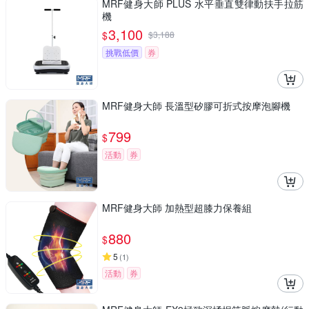
MRF健身大師 PLUS ⽔平垂直雙律動扶⼿拉筋
機
3,100
$
$
3,188
挑戰低價
券
MRF健身大師 長溫型矽膠可折式按摩泡腳機
799
$
活動
券
MRF健身大師 加熱型超膝力保養組
880
$
5
(
1
)
活動
券