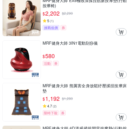
MRF健身大師 EX9極致深揉捏筋脈按摩墊(行動
按摩椅)
2,202
$
$
2,290
5
(
1
)
挑戰低價
券
MRF健身大師 3IN1電動刮痧儀
580
$
活動
券
MRF健身大師 熊厲害全身放鬆紓壓揉捏按摩床
墊
1,192
$
$
1,280
4.7
(
2
)
限時下殺
券
MRF健身大師 6D溫感揉搥開背按摩墊(行動按