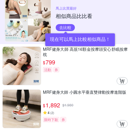
馬上比買最好
相似商品比比看
去比較
現在可以馬上比較相似商品！
MRF健身大師 高規16顆金按摩頭安心舒眠按摩
枕
799
$
活動
券
MRF健身大師 ⼩圓⽔平垂直雙律動按摩進階版
1,892
$
$
1,980
4
(
2
)
限時下殺
券