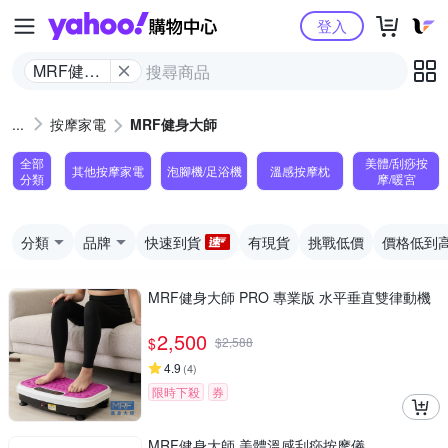
Yahoo購物中心
登入
MRF健身
大師
按摩家電
MRF健身大師
全部
美體/刮痧按
其他按摩家電
泡腳機/足浴機
溫感按摩枕
分類
摩/暖宮
分類
品牌
快速到貨
有現貨
挑戰低價
價格低到
MRF健身大師 PRO 專業版 ⽔平垂直雙律動機
2,500
$
$
2,588
4.9
(
4
)
限時下殺
券
MRF健身大師 美體溫感刮痧按摩儀