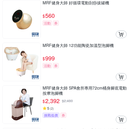
MRF健身大師 好循環電動刮痧拔罐機
560
$
活動
券
MRF健身大師 12功能陶瓷加溫型泡腳機
999
$
活動
券
MRF健身大師 SPA會所專用72cm桶身腳底電動
按摩泡腳機
2,392
$
$
2,480
5
(
2
)
挑戰低價
券