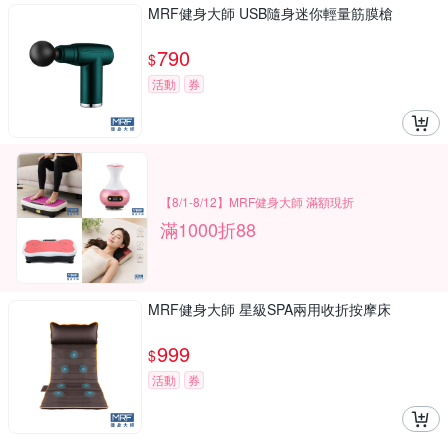
MRF健身大師 USB隨身迷你輕量筋膜槍
790
$
活動
券
【8/1-8/12】MRF健身大師 滿額現折
滿1000折88
MRF健身大師 星級SPA兩用收折按摩床
999
$
活動
券