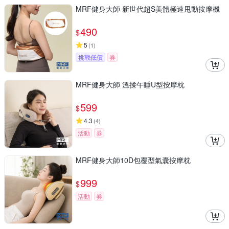
MRF健身大師 新世代超S美體極速甩動按摩機
490
$
5
(
1
)
挑戰低價
券
MRF健身大師 溫揉午睡U型按摩枕
599
$
4.3
(
4
)
活動
券
MRF健身大師10D包覆型氣囊按摩枕
999
$
活動
券