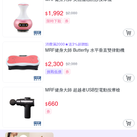
1,992
$
$
2,080
限時下殺
券
消費滿2000★送3%超贈點
MRF健身大師 Butterfly ⽔平垂直雙律動機
2,300
$
$
2,388
挑戰低價
券
MRF健身大師 超越者USB型電動按摩槍
660
$
券