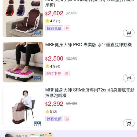
摩椅)
2,602
$
$
2,690
4.3
(
1
)
挑戰低價
券
MRF健身大師 PRO 專業版 ⽔平垂直雙律動機
2,500
$
$
2,588
4.9
(
4
)
限時下殺
券
MRF健身大師 SPA會所專用72cm桶身腳底電動
按摩泡腳機
2,392
$
$
2,480
5
(
2
)
挑戰低價
券