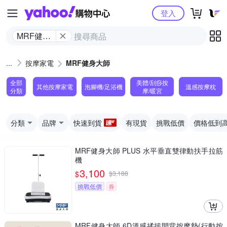
Yahoo購物中心
登入
MRF健身
大師
按摩家電
MRF健身大師
全部
美體/刮痧按
其他按摩家電
泡腳機/足浴機
溫感按摩枕
分類
摩/暖宮
分類
品牌
快速到貨
有現貨
挑戰低價
價格低到
MRF健身大師 PLUS ⽔平垂直雙律動扶⼿拉筋
機
3,100
$
$
3,188
挑戰低價
券
MRF健身大師 6D溫感揉搥開背按摩墊(行動按