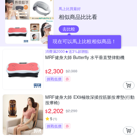
馬上比買最好
相似商品比比看
去比較
現在可以馬上比較相似商品！
消費滿2000★送3%超贈點
MRF健身大師 Butterfly ⽔平垂直雙律動機
2,300
$
$
2,388
挑戰低價
券
MRF健身大師 EX9極致深揉捏筋脈按摩墊(行動
按摩椅)
2,202
$
$
2,290
5
(
1
)
挑戰低價
券