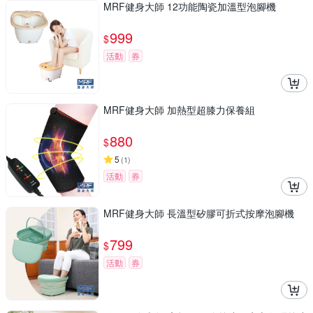
MRF健身大師 12功能陶瓷加溫型泡腳機
999
$
活動
券
MRF健身大師 加熱型超膝力保養組
880
$
5
(
1
)
活動
券
MRF健身大師 長溫型矽膠可折式按摩泡腳機
799
$
活動
券