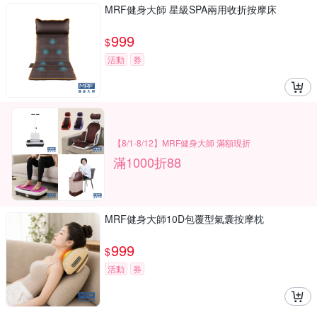
MRF健身大師 星級SPA兩用收折按摩床
999
$
活動
券
【8/1-8/12】MRF健身大師 滿額現折
滿1000折88
MRF健身大師10D包覆型氣囊按摩枕
999
$
活動
券