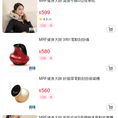
MRF健身大師 溫揉午睡U型按摩枕
599
$
4.3
(
4
)
活動
券
MRF健身大師 3IN1電動刮痧儀
580
$
活動
券
MRF健身大師 好循環電動刮痧拔罐機
560
$
活動
券
MRF健身大師 新世代超S美體極速甩動按摩機