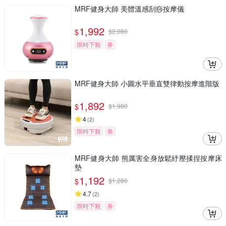
MRF健身大師 美體溫感刮痧按摩儀
1,992
$
$
2,080
限時下殺
券
MRF健身大師 ⼩圓⽔平垂直雙律動按摩進階版
1,892
$
$
1,980
4
(
2
)
限時下殺
券
MRF健身大師 熊厲害全身放鬆紓壓揉捏按摩床
墊
1,192
$
$
1,280
4.7
(
2
)
限時下殺
券