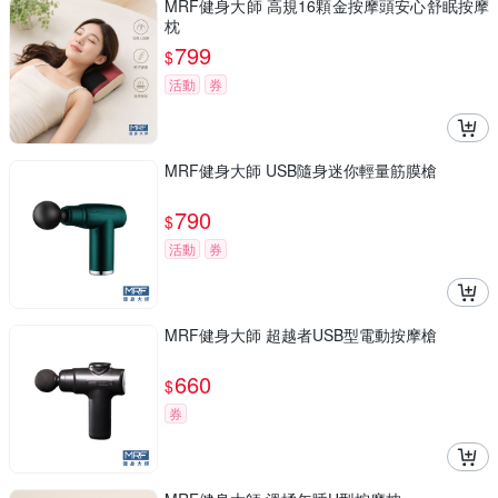
MRF健身大師 高規16顆金按摩頭安心舒眠按摩
枕
799
$
活動
券
MRF健身大師 USB隨身迷你輕量筋膜槍
790
$
活動
券
MRF健身大師 超越者USB型電動按摩槍
660
$
券