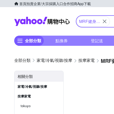
首頁
拍賣
企業/大宗採購入口
合作招商
App下載
Yahoo購物中心
MRF健身大
師
全部分類
點換券
登記送
MR
家電/冷氣/視聽/按摩
按摩家電
相關分類
家電/冷氣/視聽/按摩
按摩家電
tokuyo