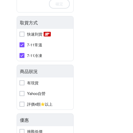
確定
取貨方式
快速到貨
7-11常溫
7-11冷凍
商品狀況
有現貨
Yahoo自營
評價4顆
以上
優惠
挑戰低價