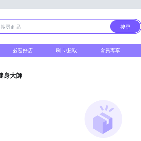
搜尋
必逛好店
刷卡/超取
會員專享
F健身大師