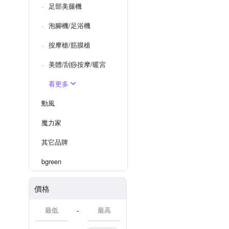
足部美腿機
泡腳機/足浴機
按摩槍/筋膜槍
美體/刮痧按摩/暖宮
看更多
勳風
魔力家
其它品牌
bgreen
價格
-