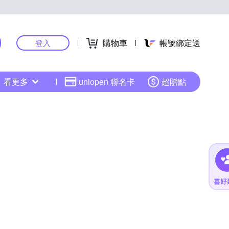
購物車
帳號綁定送
登入
看更多
uniopen 聯名卡
超贈點