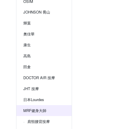
OSIM
JOHNSON 喬山
輝葉
奧佳華
康生
高島
田倉
DOCTOR AIR 按摩
JHT 按摩
日本Lourdes
MRF健身大師
肩頸腰背按摩