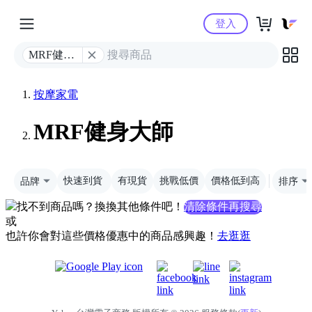
Yahoo購物中心
登入
MRF健身
大師
按摩家電
MRF健身大師
品牌
快速到貨
有現貨
挑戰低價
價格低到高
排序
找不到商品嗎？換換其他條件吧！
清除條件再搜尋
或
也許你會對這些價格優惠中的商品感興趣！
去逛逛