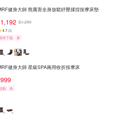
MRF健身大師 熊厲害全身放鬆紓壓揉捏按摩床墊
1,192
$
1,280
4.7
(
2
)
限時下殺
券
MRF健身大師 星級SPA兩用收折按摩床
999
活動
券