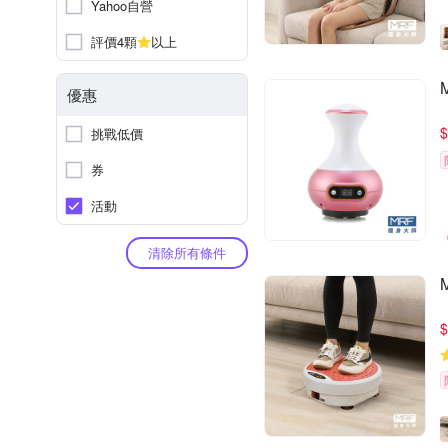
Yahoo自營
評價4顆
以上
優惠
$
挑戰低價
券
活動
清除所有條件
$