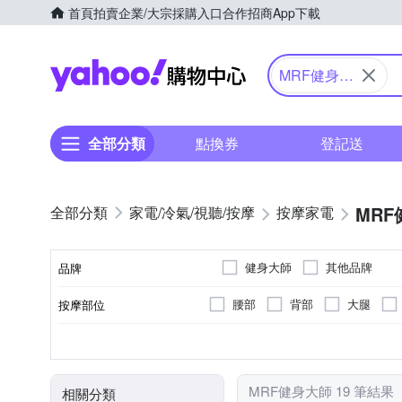
首頁
拍賣
企業/大宗採購入口
合作招商
App下載
Yahoo購物中心
MRF健身大
師
全部分類
點換券
登記送
MR
家電/冷氣/視聽/按摩
按摩家電
健身大師
其他品牌
品牌
腰部
背部
大腿
按摩部位
品牌名稱
無
肩頸按摩機
插電式
揉捏式
腳底滾輪
無線遙控器
充電式
震動式
抖抖機/搖擺機
有線
無
顏色
遙控器
類型
電源類型
按摩方式
按摩功能
MRF健身大師 19 筆結果
相關分類