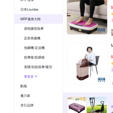
$
日本Lourdes
MRF健身大師
肩頸腰背按摩
足部美腿機
泡腳機/足浴機
$
按摩槍/筋膜槍
美體/刮痧按摩/暖宮
看更多
勳風
魔力家
其它品牌