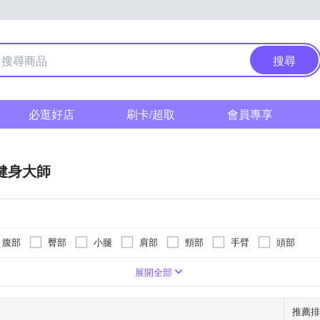
搜尋
必逛好店
刷卡/超取
會員專享
F健身大師
腹部
臀部
小腿
肩部
頸部
手臂
頭部
遙控器
滾輪式
按摩椅墊
轉動式
按摩床(墊)
指壓式
展開全部
推薦排