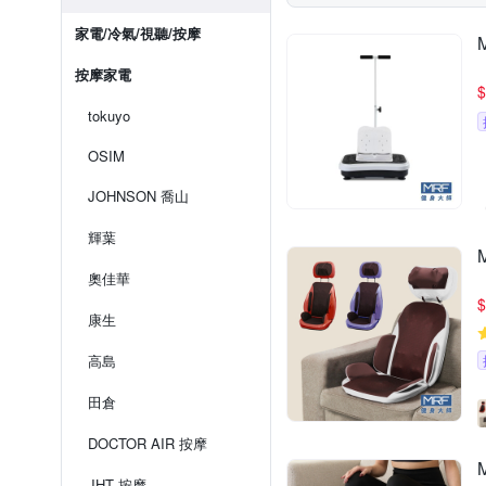
家電/冷氣/視聽/按摩
按摩家電
$
tokuyo
OSIM
JOHNSON 喬山
輝葉
奧佳華
$
康生
高島
田倉
DOCTOR AIR 按摩
JHT 按摩