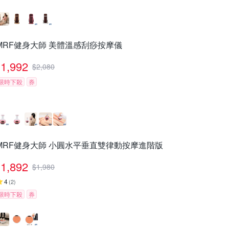
MRF健身大師 美體溫感刮痧按摩儀
1,992
$
2,080
限時下殺
券
MRF健身大師 ⼩圓⽔平垂直雙律動按摩進階版
1,892
$
1,980
4
(
2
)
限時下殺
券