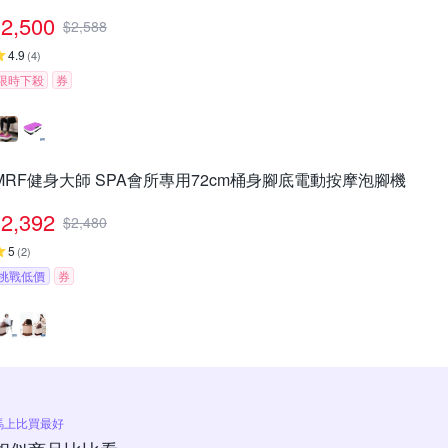
2,500
$
2,588
4.9
(
4
)
限時下殺
券
MRF健身大師 SPA會所專用72cm桶身腳底電動按摩泡腳機
2,392
$
2,480
5
(
2
)
挑戰低價
券
馬上比買最好