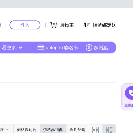
購物車
帳號綁定送
登入
看更多
uniopen 聯名卡
超贈點
序
價格低到高
價格高到低
近期熱銷