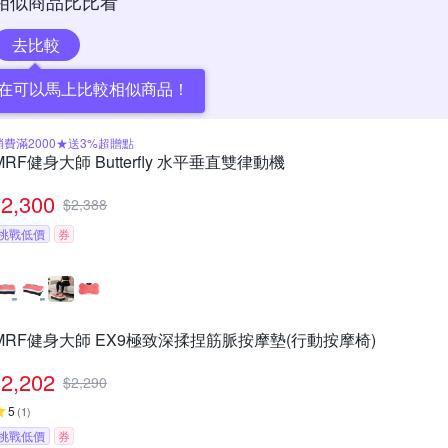
相似商品比比看
去比較
在可以馬上比較相似商品！
消費滿2000★送3%超贈點
MRF健身大師 Butterfly ⽔平垂直雙律動機
2,300
$
2,388
挑戰低價
券
MRF健身大師 EX9極致深揉捏筋脈按摩墊(行動按摩椅)
2,202
$
2,290
5
(
1
)
挑戰低價
券