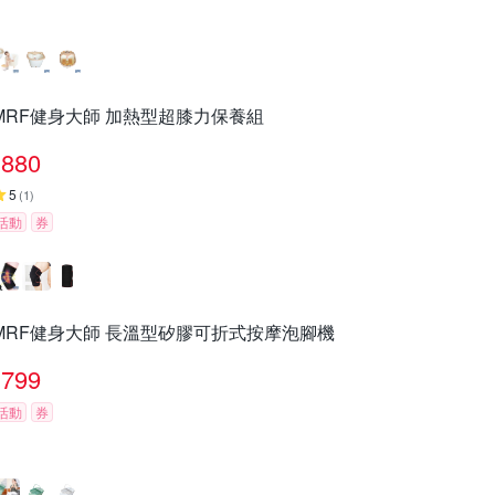
MRF健身大師 加熱型超膝力保養組
880
5
(
1
)
活動
券
MRF健身大師 長溫型矽膠可折式按摩泡腳機
799
活動
券