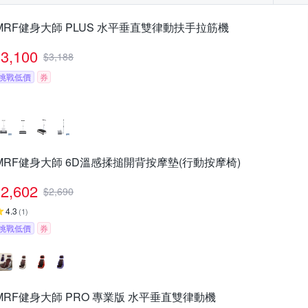
MRF健身大師 PLUS ⽔平垂直雙律動扶⼿拉筋機
3,100
$
3,188
挑戰低價
券
MRF健身大師 6D溫感揉搥開背按摩墊(行動按摩椅)
2,602
$
2,690
4.3
(
1
)
挑戰低價
券
MRF健身大師 PRO 專業版 ⽔平垂直雙律動機