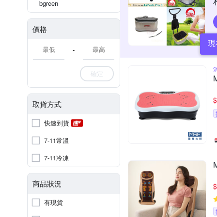
bgreen
價格
現
-
確定
$
取貨方式
快速到貨
7-11常溫
7-11冷凍
商品狀況
$
有現貨