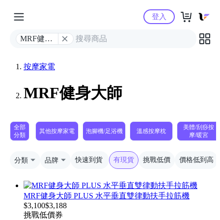
Yahoo購物中心
登入
MRF健身
大師
按摩家電
MRF健身大師
全部
美體/刮痧按
其他按摩家電
泡腳機/足浴機
溫感按摩枕
分類
摩/暖宮
分類
品牌
快速到貨
有現貨
挑戰低價
價格低到高
MRF健身大師 PLUS ⽔平垂直雙律動扶⼿拉筋機
$
3,100
$
3,188
挑戰低價
券