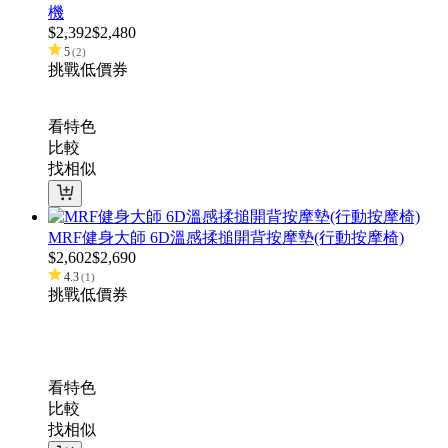
機
$
2,392
$
2,480
5
(
2
)
挑戰低價
券
看特色
比較
找相似
MRF健身大師 6D溫感揉搥開背按摩墊(行動按摩椅)
$
2,602
$
2,690
4.3
(
1
)
挑戰低價
券
看特色
比較
找相似