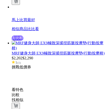
馬上比買最好
相似商品比比看
去比較
MRF健身大師 EX9極致深揉捏筋脈按摩墊(行動按摩椅)
$
2,202
$
2,290
5
(
1
)
挑戰低價
券
看特色
比較
找相似