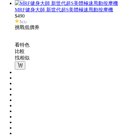
MRF健身大師 新世代超S美體極速甩動按摩機
$
490
5
(
1
)
挑戰低價
券
看特色
比較
找相似