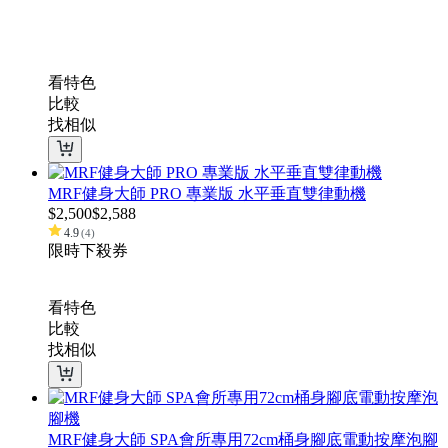
看特色
比較
找相似
MRF健身大師 PRO 專業版 ⽔平垂直雙律動機
$
2,500
$
2,588
4.9
(
4
)
限時下殺
券
看特色
比較
找相似
MRF健身大師 SPA會所專用72cm桶身腳底電動按摩泡腳