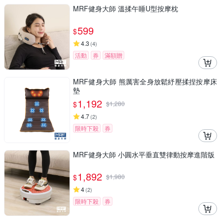
MRF健身大師 溫揉午睡U型按摩枕
599
$
4.3
(
4
)
活動
券
滿額贈
MRF健身大師 熊厲害全身放鬆紓壓揉捏按摩床
墊
1,192
$
$
1,280
4.7
(
2
)
限時下殺
券
MRF健身大師 ⼩圓⽔平垂直雙律動按摩進階版
1,892
$
$
1,980
4
(
2
)
限時下殺
券