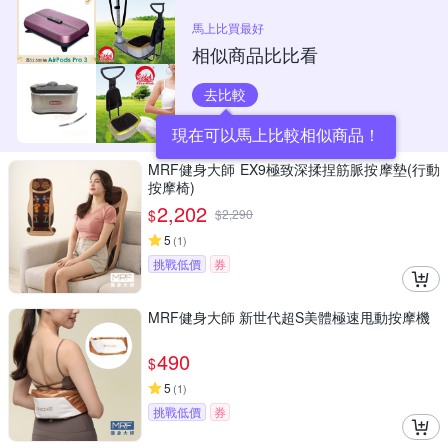
馬上比買最好
相似商品比比看
去比較
現在可以馬上比較相似商品！
MRF健身大師 EX9極致深揉捏筋脈按摩墊(行動
按摩椅)
2,202
$
$
2,290
5
(
1
)
挑戰低價
券
MRF健身大師 新世代超S美體極速甩動按摩機
490
$
5
(
1
)
挑戰低價
券