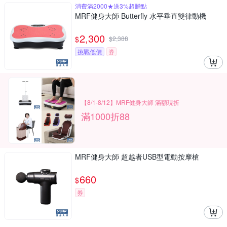
消費滿2000★送3%超贈點
MRF健身大師 Butterfly ⽔平垂直雙律動機
2,300
$
$
2,388
挑戰低價
券
【8/1-8/12】MRF健身大師 滿額現折
滿1000折88
MRF健身大師 超越者USB型電動按摩槍
660
$
券