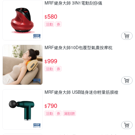
MRF健身大師 3IN1電動刮痧儀
580
$
活動
券
MRF健身大師10D包覆型氣囊按摩枕
999
$
活動
券
MRF健身大師 USB隨身迷你輕量筋膜槍
790
$
活動
券
滿額贈