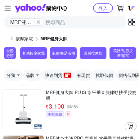
Yahoo購物中心
登入
MRF健身
大師
按摩家電
MRF健身大師
全部
美體/刮痧按
其他按摩家電
泡腳機/足浴機
溫感按摩枕
分類
摩/暖宮
分類
品牌
快速到貨
有現貨
挑戰低價
價格低到
MRF健身大師 PLUS ⽔平垂直雙律動扶⼿拉筋
機
3,100
$
$
3,188
挑戰低價
券
MRF健身大師 PRO 專業版 ⽔平垂直雙律動機