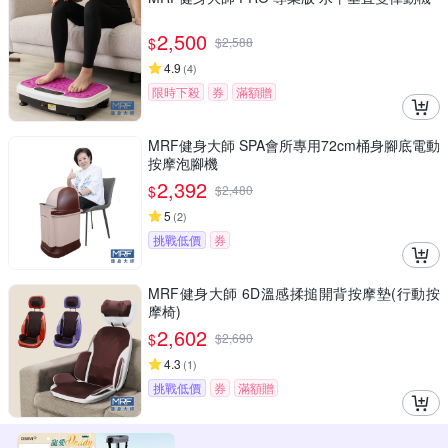
2,500
$
$
2,588
4.9
(
4
)
限時下殺
券
滿額贈
MRF健身大師 SPA會所專用72cm桶身腳底電動
按摩泡腳機
2,392
$
$
2,480
5
(
2
)
挑戰低價
券
MRF健身大師 6D溫感揉搥開背按摩墊(行動按
摩椅)
2,602
$
$
2,690
4.3
(
1
)
挑戰低價
券
滿額贈