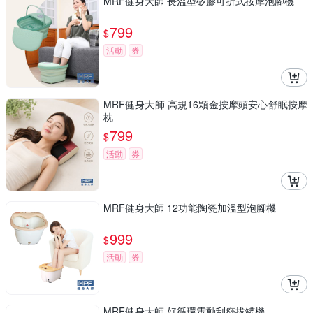
MRF健身大師 長溫型矽膠可折式按摩泡腳機
799
$
活動
券
MRF健身大師 高規16顆金按摩頭安心舒眠按摩
枕
799
$
活動
券
MRF健身大師 12功能陶瓷加溫型泡腳機
999
$
活動
券
MRF健身大師 好循環電動刮痧拔罐機