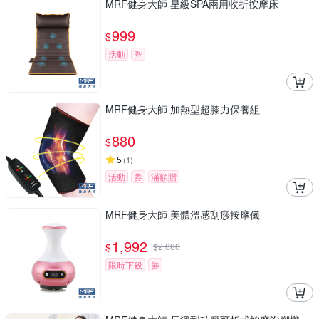
MRF健身大師 星級SPA兩用收折按摩床
999
$
活動
券
MRF健身大師 加熱型超膝力保養組
880
$
5
(
1
)
活動
券
滿額贈
MRF健身大師 美體溫感刮痧按摩儀
1,992
$
$
2,080
限時下殺
券