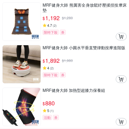
MRF健身大師 熊厲害全身放鬆紓壓揉捏按摩床
墊
1,192
$
$
1,280
4.7
(
2
)
限時下殺
券
MRF健身大師 ⼩圓⽔平垂直雙律動按摩進階版
1,892
$
$
1,980
4
(
2
)
限時下殺
券
MRF健身大師 加熱型超膝力保養組
880
$
5
(
1
)
活動
券