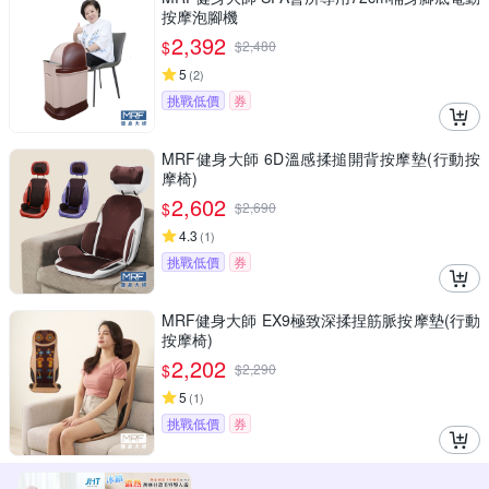
按摩泡腳機
2,392
$
$
2,480
5
(
2
)
挑戰低價
券
MRF健身大師 6D溫感揉搥開背按摩墊(行動按
摩椅)
2,602
$
$
2,690
4.3
(
1
)
挑戰低價
券
MRF健身大師 EX9極致深揉捏筋脈按摩墊(行動
按摩椅)
2,202
$
$
2,290
5
(
1
)
挑戰低價
券