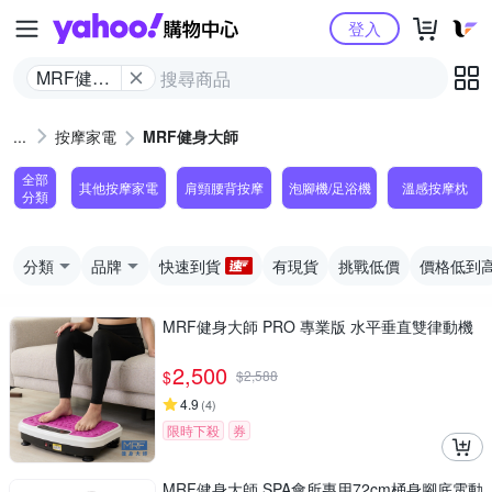
Yahoo購物中心
登入
MRF健身
大師
按摩家電
MRF健身大師
全部
其他按摩家電
肩頸腰背按摩
泡腳機/足浴機
溫感按摩枕
分類
分類
品牌
快速到貨
有現貨
挑戰低價
價格低到
MRF健身大師 PRO 專業版 ⽔平垂直雙律動機
2,500
$
$
2,588
4.9
(
4
)
限時下殺
券
MRF健身大師 SPA會所專用72cm桶身腳底電動