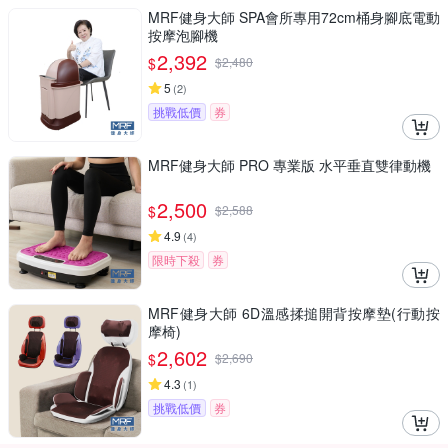
MRF健身大師 SPA會所專用72cm桶身腳底電動
按摩泡腳機
2,392
$
$
2,480
5
(
2
)
挑戰低價
券
MRF健身大師 PRO 專業版 ⽔平垂直雙律動機
2,500
$
$
2,588
4.9
(
4
)
限時下殺
券
MRF健身大師 6D溫感揉搥開背按摩墊(行動按
摩椅)
2,602
$
$
2,690
4.3
(
1
)
挑戰低價
券