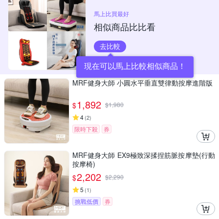
馬上比買最好
相似商品比比看
去比較
現在可以馬上比較相似商品！
MRF健身大師 ⼩圓⽔平垂直雙律動按摩進階版
1,892
$
$
1,980
4
(
2
)
限時下殺
券
MRF健身大師 EX9極致深揉捏筋脈按摩墊(行動
按摩椅)
2,202
$
$
2,290
5
(
1
)
挑戰低價
券