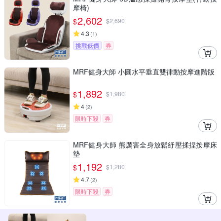
摩椅)
2,602
$
$
2,690
4.3
(
1
)
挑戰低價
券
MRF健身大師 ⼩圓⽔平垂直雙律動按摩進階版
1,892
$
$
1,980
4
(
2
)
限時下殺
券
MRF健身大師 熊厲害全身放鬆紓壓揉捏按摩床
墊
1,192
$
$
1,280
4.7
(
2
)
限時下殺
券