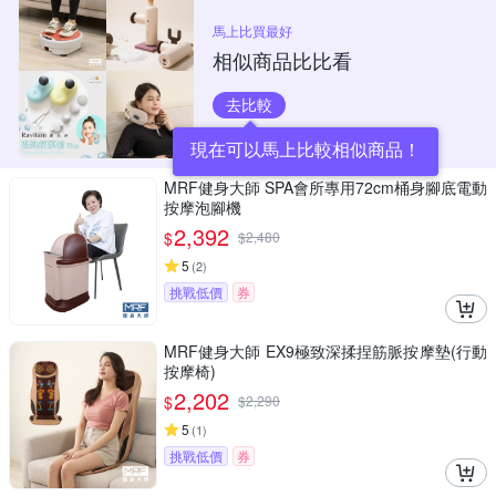
馬上比買最好
相似商品比比看
去比較
現在可以馬上比較相似商品！
MRF健身大師 SPA會所專用72cm桶身腳底電動
按摩泡腳機
2,392
$
$
2,480
5
(
2
)
挑戰低價
券
MRF健身大師 EX9極致深揉捏筋脈按摩墊(行動
按摩椅)
2,202
$
$
2,290
5
(
1
)
挑戰低價
券