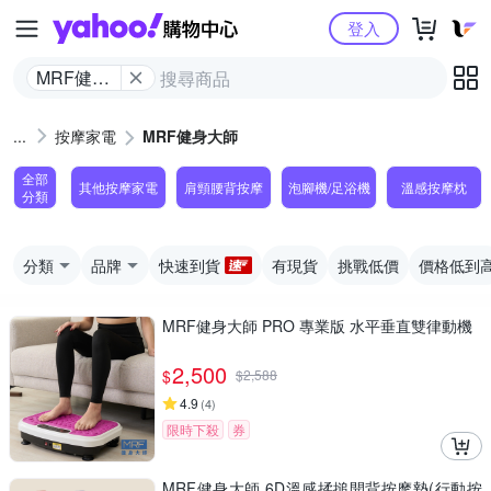
Yahoo購物中心
登入
MRF健身
大師
按摩家電
MRF健身大師
全部
其他按摩家電
肩頸腰背按摩
泡腳機/足浴機
溫感按摩枕
分類
分類
品牌
快速到貨
有現貨
挑戰低價
價格低到
MRF健身大師 PRO 專業版 ⽔平垂直雙律動機
2,500
$
$
2,588
4.9
(
4
)
限時下殺
券
MRF健身大師 6D溫感揉搥開背按摩墊(行動按