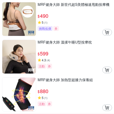
MRF健身大師 新世代超S美體極速甩動按摩機
490
$
5
(
1
)
挑戰低價
券
MRF健身大師 溫揉午睡U型按摩枕
599
$
4.3
(
4
)
活動
券
MRF健身大師 加熱型超膝力保養組
880
$
5
(
1
)
活動
券