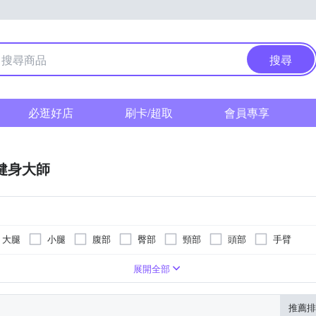
搜尋
必逛好店
刷卡/超取
會員專享
F健身大師
大腿
小腿
腹部
臀部
頸部
頭部
手臂
遙控器
滾輪式
肩頸按摩機
展開全部
推薦排