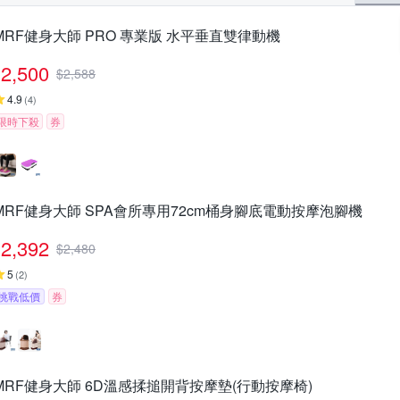
MRF健身大師 PRO 專業版 ⽔平垂直雙律動機
2,500
$
2,588
4.9
(
4
)
限時下殺
券
MRF健身大師 SPA會所專用72cm桶身腳底電動按摩泡腳機
2,392
$
2,480
5
(
2
)
挑戰低價
券
MRF健身大師 6D溫感揉搥開背按摩墊(行動按摩椅)