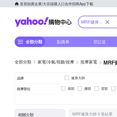
首頁
拍賣
企業/大宗採購入口
合作招商
App下載
Yahoo購物中心
MRF健身大
師
全部分類
點換券
登記送
MR
家電/冷氣/視聽/按摩
按摩家電
健身大師
品牌
肩部
腰部
背部
按摩部位
品牌名稱
插電式
無
抖抖機/搖擺機
揉捏式
溫熱功能
有線遙控器
充電式
無
按摩椅墊
震動式
無線
電源類型
遙控器
類型
顏色
按摩方式
特殊功能
MRF健身大師 9 筆結果
相關分類