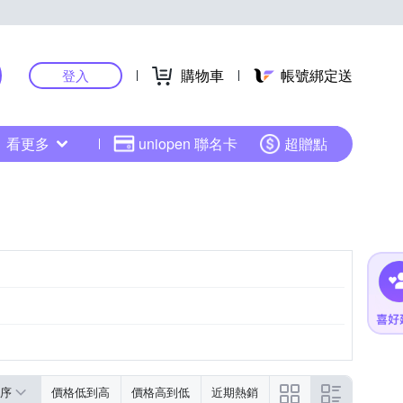
購物車
帳號綁定送
登入
看更多
uniopen 聯名卡
超贈點
序
價格低到高
價格高到低
近期熱銷