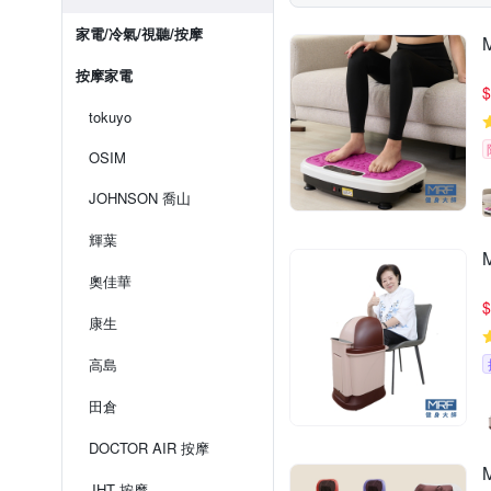
家電/冷氣/視聽/按摩
按摩家電
$
tokuyo
OSIM
JOHNSON 喬山
輝葉
奧佳華
$
康生
高島
田倉
DOCTOR AIR 按摩
JHT 按摩