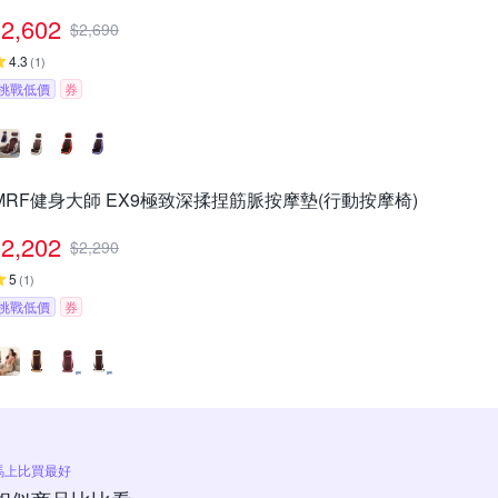
2,602
$
2,690
4.3
(
1
)
挑戰低價
券
MRF健身大師 EX9極致深揉捏筋脈按摩墊(行動按摩椅)
2,202
$
2,290
5
(
1
)
挑戰低價
券
馬上比買最好