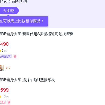
相似商品比比看
去比較
在可以馬上比較相似商品！
MRF健身大師 新世代超S美體極速甩動按摩機
490
5
(
1
)
挑戰低價
券
MRF健身大師 溫揉午睡U型按摩枕
599
4.3
(
4
)
活動
券