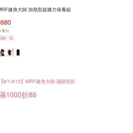
MRF健身大師 加熱型超膝力保養組
880
5
(
1
)
活動
券
【8/1-8/12】MRF健身大師 滿額現折
滿1000折88