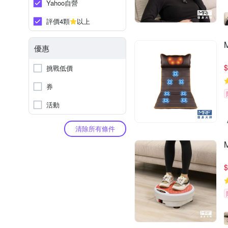
Yahoo自營
評價4顆
以上
優惠
$
挑戰低價
券
活動
清除所有條件
$