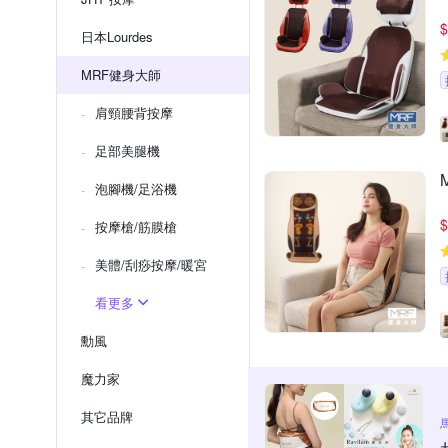
$
日本Lourdes
MRF健身大師
肩頸腰背按摩
足部美腿機
泡腳機/足浴機
$
按摩槍/筋膜槍
美體/刮痧按摩/暖宮
看更多
勳風
魔力家
其它品牌