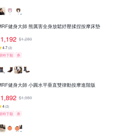
MRF健身大師 熊厲害全身放鬆紓壓揉捏按摩床墊
1,192
$
1,280
4.7
(
2
)
限時下殺
券
MRF健身大師 ⼩圓⽔平垂直雙律動按摩進階版
1,892
$
1,980
4
(
2
)
限時下殺
券