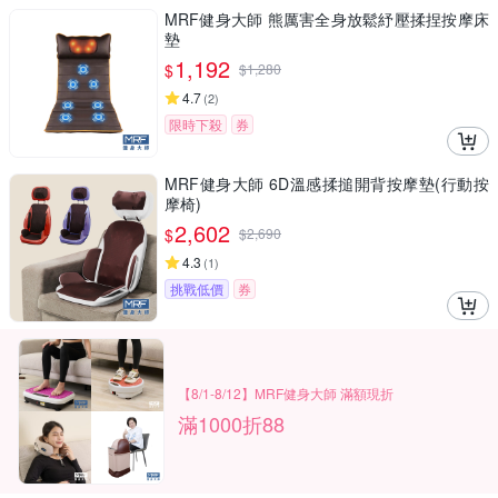
MRF健身大師 熊厲害全身放鬆紓壓揉捏按摩床
墊
1,192
$
$
1,280
4.7
(
2
)
限時下殺
券
MRF健身大師 6D溫感揉搥開背按摩墊(行動按
摩椅)
2,602
$
$
2,690
4.3
(
1
)
挑戰低價
券
【8/1-8/12】MRF健身大師 滿額現折
滿1000折88