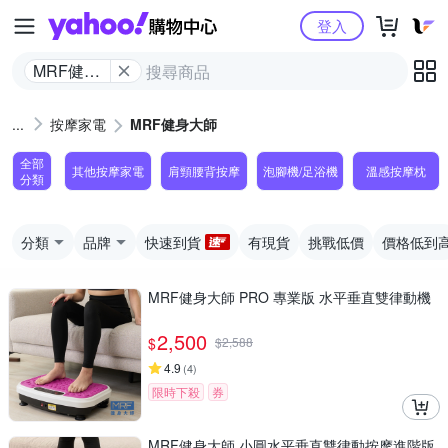
Yahoo購物中心
登入
MRF健身
大師
按摩家電
MRF健身大師
全部
其他按摩家電
肩頸腰背按摩
泡腳機/足浴機
溫感按摩枕
分類
分類
品牌
快速到貨
有現貨
挑戰低價
價格低到
MRF健身大師 PRO 專業版 ⽔平垂直雙律動機
2,500
$
$
2,588
4.9
(
4
)
限時下殺
券
MRF健身大師 ⼩圓⽔平垂直雙律動按摩進階版