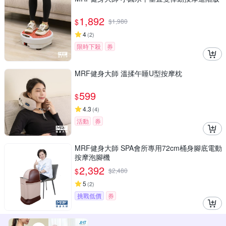
1,892
$
$
1,980
4
(
2
)
限時下殺
券
MRF健身大師 溫揉午睡U型按摩枕
599
$
4.3
(
4
)
活動
券
MRF健身大師 SPA會所專用72cm桶身腳底電動
按摩泡腳機
2,392
$
$
2,480
5
(
2
)
挑戰低價
券