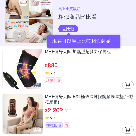
馬上比買最好
相似商品比比看
去比較
現在可以馬上比較相似商品！
MRF健身大師 加熱型超膝力保養組
880
$
5
(
1
)
活動
券
MRF健身大師 EX9極致深揉捏筋脈按摩墊(行動
按摩椅)
2,202
$
$
2,290
5
(
1
)
挑戰低價
券