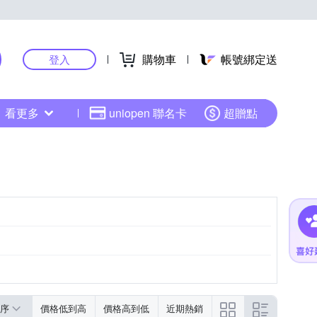
購物車
帳號綁定送
登入
看更多
uniopen 聯名卡
超贈點
序
價格低到高
價格高到低
近期熱銷