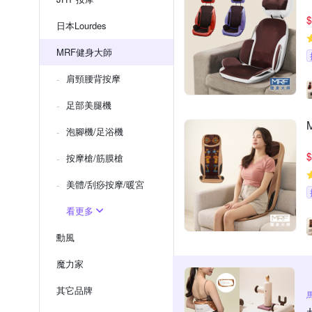
$
日本Lourdes
MRF健身大師
肩頸腰背按摩
足部美腿機
泡腳機/足浴機
$
按摩槍/筋膜槍
美體/刮痧按摩/暖宮
看更多
勳風
魔力家
其它品牌