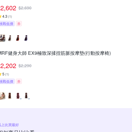
2,602
$
2,690
4.3
(
1
)
挑戰低價
券
MRF健身大師 EX9極致深揉捏筋脈按摩墊(行動按摩椅)
2,202
$
2,290
5
(
1
)
挑戰低價
券
馬上比買最好