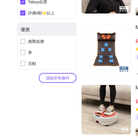
Yahoo自營
評價4顆
以上
優惠
$
挑戰低價
券
活動
清除所有條件
$