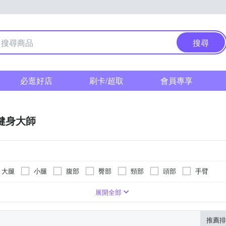
搜尋
必逛好店
刷卡/超取
會員專享
F健身大師
大腿
小腿
腹部
臀部
頸部
頭部
手臂
遙控器
滾輪式
肩頸按摩機
展開全部
推薦排