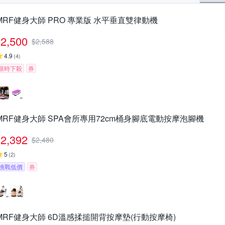
MRF健身大師 PRO 專業版 ⽔平垂直雙律動機
2,500
$
2,588
4.9
(
4
)
限時下殺
券
MRF健身大師 SPA會所專用72cm桶身腳底電動按摩泡腳機
2,392
$
2,480
5
(
2
)
挑戰低價
券
MRF健身大師 6D溫感揉搥開背按摩墊(行動按摩椅)