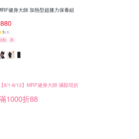
MRF健身大師 加熱型超膝力保養組
880
5
(
1
)
活動
券
【8/1-8/12】MRF健身大師 滿額現折
滿1000折88