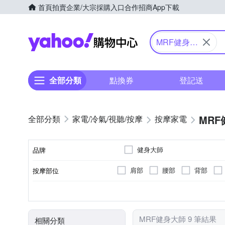
首頁
拍賣
企業/大宗採購入口
合作招商
App下載
Yahoo購物中心
MRF健身大
師
全部分類
點換券
登記送
MR
家電/冷氣/視聽/按摩
按摩家電
健身大師
品牌
肩部
腰部
背部
按摩部位
品牌名稱
插電式
無
抖抖機/搖擺機
揉捏式
溫熱功能
有線遙控器
充電式
無
按摩椅墊
震動式
無線
電源類型
遙控器
類型
顏色
按摩方式
特殊功能
MRF健身大師 9 筆結果
相關分類