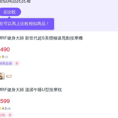
相似商品比比看
去比較
在可以馬上比較相似商品！
MRF健身大師 新世代超S美體極速甩動按摩機
490
5
(
1
)
挑戰低價
券
MRF健身大師 溫揉午睡U型按摩枕
599
4.3
(
4
)
活動
券