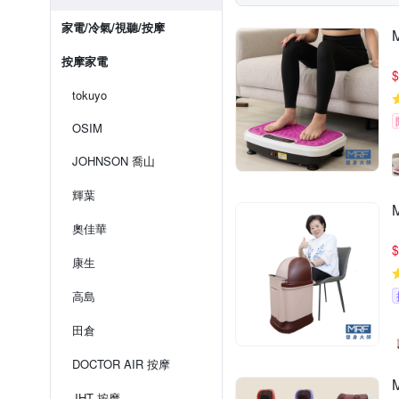
家電/冷氣/視聽/按摩
按摩家電
$
tokuyo
OSIM
JOHNSON 喬山
輝葉
奧佳華
$
康生
高島
田倉
DOCTOR AIR 按摩
JHT 按摩