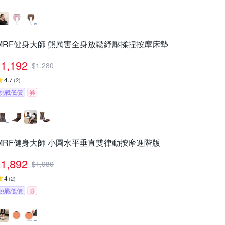
MRF健身大師 熊厲害全身放鬆紓壓揉捏按摩床墊
1,192
$
1,280
4.7
(
2
)
挑戰低價
券
MRF健身大師 ⼩圓⽔平垂直雙律動按摩進階版
1,892
$
1,980
4
(
2
)
挑戰低價
券