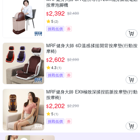
按摩泡腳機
2,392
$
$
2,480
5
(
2
)
挑戰低價
券
MRF健身大師 6D溫感揉搥開背按摩墊(行動按
摩椅)
2,602
$
$
2,690
4.3
(
1
)
挑戰低價
券
MRF健身大師 EX9極致深揉捏筋脈按摩墊(行動
按摩椅)
2,202
$
$
2,290
5
(
1
)
挑戰低價
券