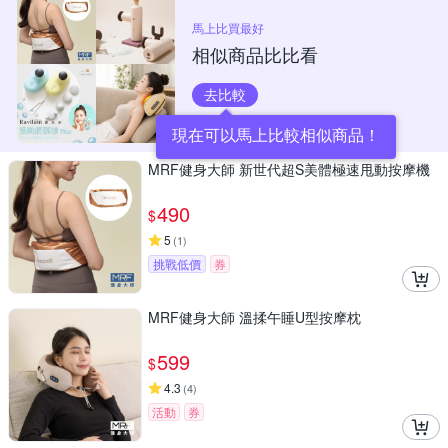
馬上比買最好
相似商品比比看
去比較
現在可以馬上比較相似商品！
MRF健身大師 新世代超S美體極速甩動按摩機
490
$
5
(
1
)
挑戰低價
券
MRF健身大師 溫揉午睡U型按摩枕
599
$
4.3
(
4
)
活動
券