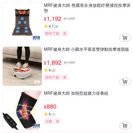
MRF健身大師 熊厲害全身放鬆紓壓揉捏按摩床
墊
1,192
$
$
1,280
4.7
(
2
)
限時下殺
券
MRF健身大師 ⼩圓⽔平垂直雙律動按摩進階版
1,892
$
$
1,980
4
(
2
)
限時下殺
券
MRF健身大師 加熱型超膝力保養組
880
$
5
(
1
)
活動
券