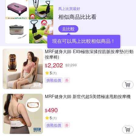
馬上比買最好
相似商品比比看
去比較
現在可以馬上比較相似商品！
MRF健身大師 EX9極致深揉捏筋脈按摩墊(行動
按摩椅)
2,202
$
$
2,290
5
(
1
)
挑戰低價
券
MRF健身大師 新世代超S美體極速甩動按摩機
490
$
5
(
1
)
挑戰低價
券