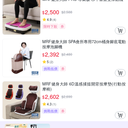
2,500
$
$
2,588
4.9
(
4
)
限時下殺
券
MRF健身大師 SPA會所專用72cm桶身腳底電動
按摩泡腳機
2,392
$
$
2,480
5
(
2
)
挑戰低價
券
MRF健身大師 6D溫感揉搥開背按摩墊(行動按
摩椅)
2,602
$
$
2,690
4.3
(
1
)
挑戰低價
券