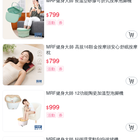
MRF健身大師 長溫型矽膠可折式按摩泡腳機
799
$
活動
券
MRF健身大師 高規16顆金按摩頭安心舒眠按摩
枕
799
$
活動
券
MRF健身大師 12功能陶瓷加溫型泡腳機
999
$
活動
券
MRF健身大師 好循環電動刮痧拔罐機