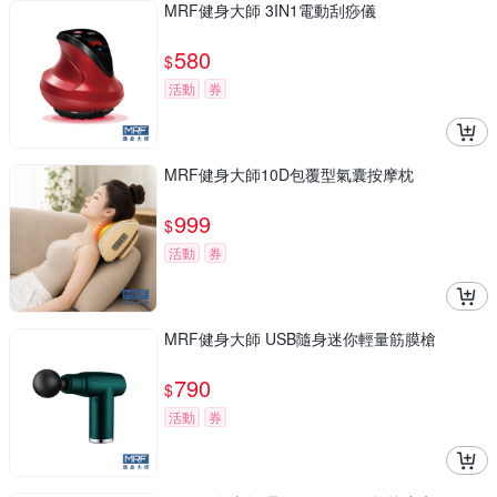
MRF健身大師 3IN1電動刮痧儀
580
$
活動
券
MRF健身大師10D包覆型氣囊按摩枕
999
$
活動
券
MRF健身大師 USB隨身迷你輕量筋膜槍
790
$
活動
券