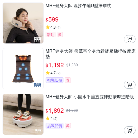
MRF健身大師 溫揉午睡U型按摩枕
599
$
4.3
(
4
)
活動
券
MRF健身大師 熊厲害全身放鬆紓壓揉捏按摩床
墊
1,192
$
$
1,280
4.7
(
2
)
挑戰低價
券
MRF健身大師 ⼩圓⽔平垂直雙律動按摩進階版
1,892
$
$
1,980
4
(
2
)
挑戰低價
券