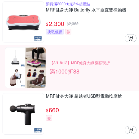
消費滿2000★送3%超贈點
MRF健身大師 Butterfly ⽔平垂直雙律動機
2,300
$
$
2,388
挑戰低價
券
【8/1-8/12】MRF健身大師 滿額現折
滿1000折88
MRF健身大師 超越者USB型電動按摩槍
660
$
券