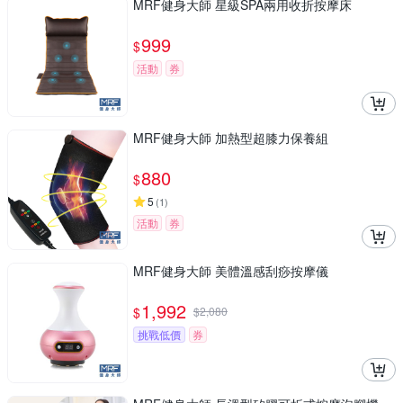
MRF健身大師 星級SPA兩用收折按摩床
999
$
活動
券
MRF健身大師 加熱型超膝力保養組
880
$
5
(
1
)
活動
券
MRF健身大師 美體溫感刮痧按摩儀
1,992
$
$
2,080
挑戰低價
券