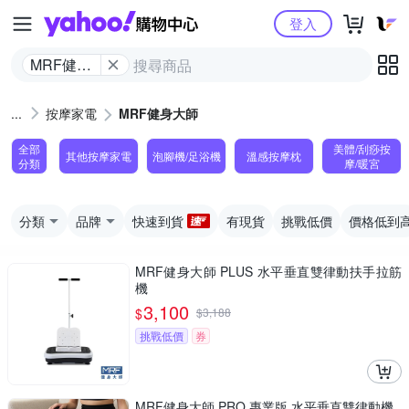
Yahoo購物中心
登入
MRF健身
大師
按摩家電
MRF健身大師
全部
美體/刮痧按
其他按摩家電
泡腳機/足浴機
溫感按摩枕
分類
摩/暖宮
分類
品牌
快速到貨
有現貨
挑戰低價
價格低到
MRF健身大師 PLUS ⽔平垂直雙律動扶⼿拉筋
機
3,100
$
$
3,188
挑戰低價
券
MRF健身大師 PRO 專業版 ⽔平垂直雙律動機