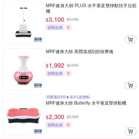
MRF健身大師 PLUS ⽔平垂直雙律動扶⼿拉筋
機
3,100
$
$
3,188
挑戰低價
券
MRF健身大師 美體溫感刮痧按摩儀
1,992
$
$
2,080
挑戰低價
券
消費滿2000★送3%超贈點
MRF健身大師 Butterfly ⽔平垂直雙律動機
2,300
$
$
2,388
挑戰低價
券