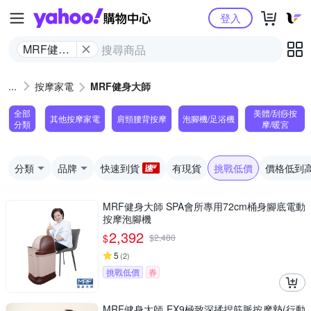
Yahoo購物中心
登入
MRF健身
大師
按摩家電
MRF健身大師
全部
美體/刮痧按
其他按摩家電
肩頸腰背按摩
泡腳機/足浴機
分類
摩/暖宮
分類
品牌
快速到貨
有現貨
挑戰低價
價格低到
MRF健身大師 SPA會所專用72cm桶身腳底電動
按摩泡腳機
2,392
$
$
2,480
5
(
2
)
挑戰低價
券
MRF健身大師 EX9極致深揉捏筋脈按摩墊(行動