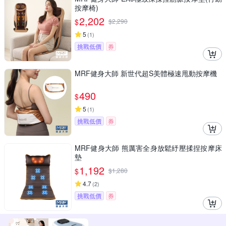
按摩椅)
2,202
$
$
2,290
5
(
1
)
挑戰低價
券
MRF健身大師 新世代超S美體極速甩動按摩機
490
$
5
(
1
)
挑戰低價
券
MRF健身大師 熊厲害全身放鬆紓壓揉捏按摩床
墊
1,192
$
$
1,280
4.7
(
2
)
挑戰低價
券