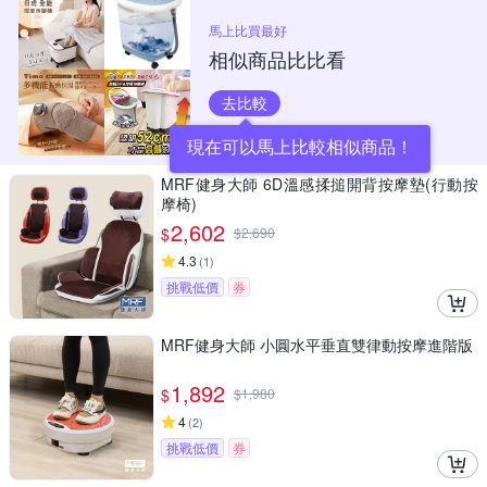
馬上比買最好
相似商品比比看
去比較
現在可以馬上比較相似商品！
MRF健身大師 6D溫感揉搥開背按摩墊(行動按
摩椅)
2,602
$
$
2,690
4.3
(
1
)
挑戰低價
券
MRF健身大師 ⼩圓⽔平垂直雙律動按摩進階版
1,892
$
$
1,980
4
(
2
)
挑戰低價
券