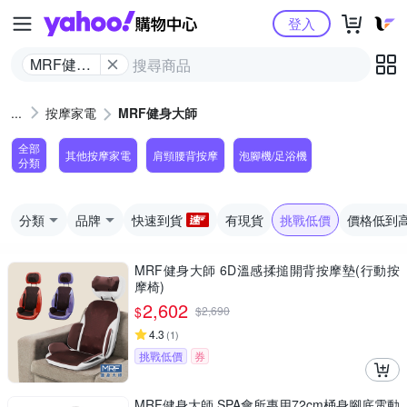
Yahoo購物中心
登入
MRF健身
大師
按摩家電
MRF健身大師
全部
其他按摩家電
肩頸腰背按摩
泡腳機/足浴機
分類
分類
品牌
快速到貨
有現貨
挑戰低價
價格低到
MRF健身大師 6D溫感揉搥開背按摩墊(行動按
摩椅)
2,602
$
$
2,690
4.3
(
1
)
挑戰低價
券
MRF健身大師 SPA會所專用72cm桶身腳底電動