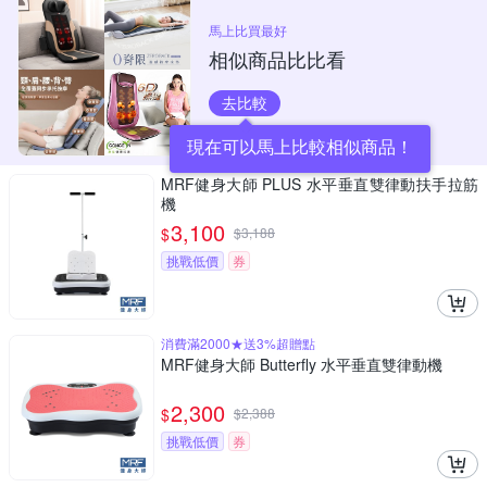
馬上比買最好
相似商品比比看
去比較
現在可以馬上比較相似商品！
MRF健身大師 PLUS ⽔平垂直雙律動扶⼿拉筋
機
3,100
$
$
3,188
挑戰低價
券
消費滿2000★送3%超贈點
MRF健身大師 Butterfly ⽔平垂直雙律動機
2,300
$
$
2,388
挑戰低價
券