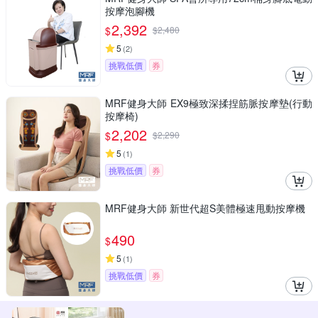
按摩泡腳機
2,392
$
$
2,480
5
(
2
)
挑戰低價
券
MRF健身大師 EX9極致深揉捏筋脈按摩墊(行動
按摩椅)
2,202
$
$
2,290
5
(
1
)
挑戰低價
券
MRF健身大師 新世代超S美體極速甩動按摩機
490
$
5
(
1
)
挑戰低價
券